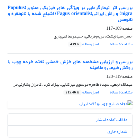
بررسی اثر تیمار‌گرمایی بر ویژگی های فیزیکی صنوبر(Populus
nigra) و راش ایرانی(Fagus orientalis) اشباع شده با نانونقره و
نانومس
صفحه
109-117
حسن سیاه‌پشت، مریم قربانی، حمید‌رضا تقی‌یاری
مشاهده مقاله
اصل مقاله
439 K
بررسی و ارزیابی مشخصه های خزش خمشی تخته خرده چوب با
روکش طبیعی و ملامینه
صفحه
119-128
عبدالله نجفی، سیده طاهره موسوی میرکلایی، بهزاد کرد، کامران بشارتی فر
مشاهده مقاله
اصل مقاله
215.46 K
مقالات آماده انتشار
شماره جاری