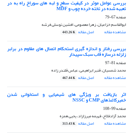
بررسی عوامل موثر در کیفیت سطح و لبه های سوراخ راه به در
تعبیه شده در تخته خرده چوب و MDF
صفحه
67-79
ابوالقاسم خزاعیان، زهرا معصومی، افشین توسلی فرشه
مشاهده مقاله
اصل مقاله
443.26 K
بررسی رفتار و اندازه گیری استحکام اتصال های مقاوم در برابر
زلزله درسازه قاب سبک سپیدار
صفحه
81-97
محمد شمسیان، قنبر ابراهیمی، عباس قلندر زاده
مشاهده مقاله
اصل مقاله
467.44 K
اثر بازیافت بر ویژگی های شیمیایی و استخوانی شدن
خمیرکاغذهای CMP و NSSC
صفحه
99-108
محمد آزادفلاح، فهیمه میرزازاد، یحیی همزه
مشاهده مقاله
اصل مقاله
313.43 K