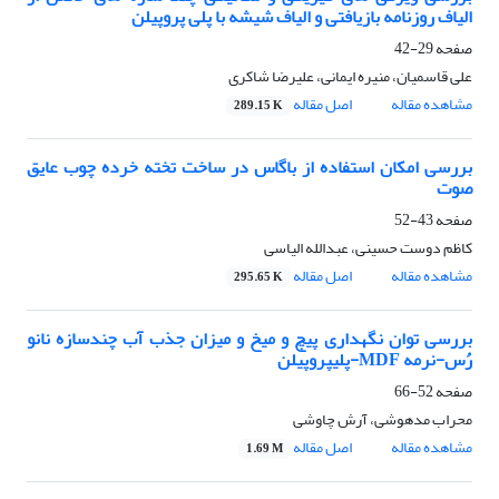
الیاف روزنامه بازیافتی و الیاف شیشه با پلی پروپیلن
صفحه
29-42
علی قاسمیان، منیره ایمانی، علیرضا شاکری
مشاهده مقاله
اصل مقاله
289.15 K
بررسی امکان استفاده از باگاس در ساخت تخته خرده چوب عایق
صوت
صفحه
43-52
کاظم دوست حسینی، عبدالله الیاسی
مشاهده مقاله
اصل مقاله
295.65 K
بررسی توان نگهداری پیچ و میخ و میزان جذب آب چندسازه نانو
رُس-نرمه MDF-پلی‎پروپیلن
صفحه
52-66
محراب مدهوشی، آرش چاوشی
مشاهده مقاله
اصل مقاله
1.69 M