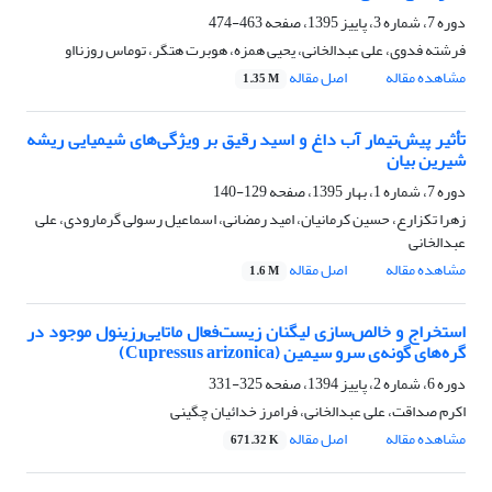
دوره 7، شماره 3، پاییز 1395، صفحه
463-474
فرشته فدوی، علی عبدالخانی، یحیی همزه، هوبرت هتگر، توماس روزنااو
مشاهده مقاله
اصل مقاله
1.35 M
تأثیر پیش‌تیمار آب داغ و اسید رقیق بر ویژگی‌های شیمیایی ریشه
‌شیرین بیان
دوره 7، شماره 1، بهار 1395، صفحه
129-140
زهرا تکزارع، حسین کرمانیان، امید رمضانی، اسماعیل رسولی گرمارودی، علی
عبدالخانی
مشاهده مقاله
اصل مقاله
1.6 M
استخراج و خالص‌سازی لیگنان زیست‌فعال ماتایی‌رزینول موجود در
گره‌های گونه‌ی سرو سیمین (Cupressus arizonica)
دوره 6، شماره 2، پاییز 1394، صفحه
325-331
اکرم صداقت، علی عبدالخانی، فرامرز خدائیان چگینی
مشاهده مقاله
اصل مقاله
671.32 K