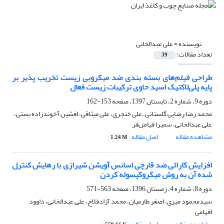
نویسنده =
علی عبدالخانی
تعداد مقالات:
39
طراحی فیلم‌های بسته بندی ضد میکروبی زیست تخریب پذیر بر
پایه پلی‌لاکتیک اسید حاوی ترکیبات زیست فعال
دوره 9، شماره 2، تابستان 1397، صفحه
153-162
محمد رضا رضایی گلستانی، علی خنجری، علی میثاقی، افشین آخوندزاده بستی،
علی عبدالخانی، سمیرا فیاض‌فر
مشاهده مقاله
اصل مقاله
1.24 M
افزایش کارائی ضد قارچی اسانس آویشن شیرازی با رهایش کنترل
شده آن به روش میکروکپسوله کردن
دوره 8، شماره 4، زمستان 1396، صفحه
563-571
سیدمحمود میری، اصغر طارمیان، محمد آزادفلاح، علی عبدالخانی، داوود
افهامی