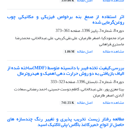
مشاهده مقاله
اصل مقاله
559.66 K
اثر استفاده از صمغ بنه برخواص فیزیکی و مکانیکی چوب
روغن‌گرمایی شده
دوره 8، شماره 3، پاییز 1396، صفحه
361-373
مراد محمودکیا، اصغر طارمیان، علی نقی کریمی، علی عبدالخانی، محمدرضا
ماستری فراهانی
مشاهده مقاله
اصل مقاله
1.06 M
بررسی کیفیت تخته فیبر با دانسیته متوسط (MDF)ساخته شده از
الیاف بازیافتی به دو روش حرارت دهی اهمیک و هیدروترمال
دوره 8، شماره 2، تابستان 1396، صفحه
323-333
بیتا معزی پور، علی عبدالخانی، کاظم دوست حسینی، احمد رمضانی سعادت
آبادی، اصغر طارمیان
مشاهده مقاله
اصل مقاله
741.55 K
مطالعه رفتار زیست تخریب پذیری و تغییر رنگ چندسازه های
حاصل از انواع خمیرکاغذ باگاس/پلی لاکتیک اسید