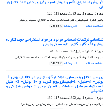
اثر پیش استخراج باگاس با روش اسید رقیق بر خمیرکاغذ حاصل از
آن
دوره 5، شماره 1، بهار 1393، صفحه
119-128
یحیی همزه، علی ابیض، علی عبدالخانی، سحاب حجازی، سهیلا ایزدیار
مشاهده مقاله
اصل مقاله
228.83 K
شناسایی ترکیبات شیمیایی موجود در مواد استخراجی چوب کنار به
روش رنگ نگاری گازی- طیف‌سنجی جرمی
دوره 4، شماره 2، پاییز 1392، صفحه
69-78
علی عبدالخانی، نرگس میرخندان، اکرم صداقت، سید احمد میرشکرایی
مشاهده مقاله
اصل مقاله
342.77 K
بررسی انحلال و بازسازی مواد لیگنوسلولزی در حلالهای یونی 1-
بوتیل- 3-متیل- 1-ایمیدازولیوم کلرید و -1 بوتیل- 3- متیل
ایمیدازولیوم متیل سولفات و تعیین برخی از خواص فیزیکی و
مکانیکی
دوره 4، شماره 1، بهار 1392، صفحه
117-130
ابراهیم حجتی مروست، علی عبدالخانی، علی نقی کریمی، یحیی همزه