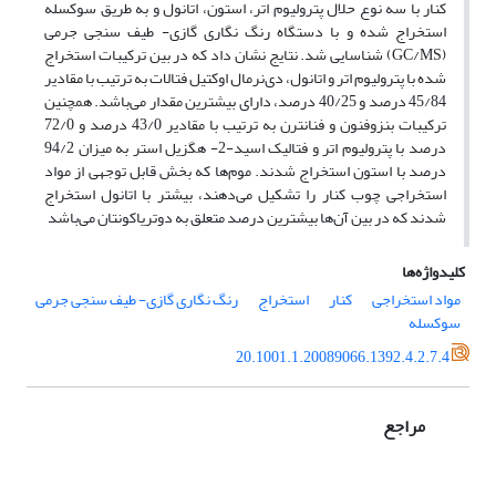
کنار با سه نوع حلال پترولیوم‌ اتر، استون، اتانول و به طریق سوکسله
استخراج شده و با دستگاه رنگ نگاری گازی- طیف سنجی جرمی
(GC/MS) شناسایی شد. نتایج نشان داد که در بین ترکیبات استخراج
شده با پترولیوم اتر و اتانول، دی‌نرمال اوکتیل فتالات به ترتیب با مقادیر
45/84 درصد و 40/25 درصد، دارای بیشترین مقدار می‌باشد. همچنین
ترکیبات بنزوفنون و فنانترن به ترتیب با مقادیر 43/0 درصد و 72/0
درصد با پترولیوم اتر و فتالیک اسید-2- هگزیل استر به میزان 94/2
درصد با استون استخراج شدند. موم‌ها که بخش قابل توجهی از مواد
استخراجی چوب کنار را تشکیل می‌دهند، بیشتر با اتانول استخراج
شدند که در بین آن‌ها بیشترین درصد متعلق به دوتریاکونتان می‌باشد
کلیدواژه‌ها
مواد استخراجی
کنار
استخراج
رنگ نگاری گازی- طیف‌ سنجی جرمی
سوکسله
20.1001.1.20089066.1392.4.2.7.4
مراجع