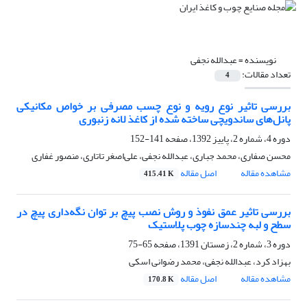
نویسنده =
عبدالله نجفی
تعداد مقالات:
4
بررسی تاثیر نوع رویه و نوع چسب مصرفی بر خواص مکانیکی
پانل‌های ساندویچی ساخته شده از کاغذ لانه زنبوری
دوره 4، شماره 2، پاییز 1392، صفحه
141-152
محسن صفاری، محمد جباری، عبدالله نجفی، علی‌اصغر تاتاری، منصور غفاری
مشاهده مقاله
اصل مقاله
415.41 K
بررسی تاثیر عمق نفوذ و روش نصب پیچ بر توان نگه‌داری پیچ در
سطح و لبه چندسازه چوب پلاستیک
دوره 3، شماره 2، زمستان 1391، صفحه
65-75
بهزاد کرد، عبدالله نجفی، محمد رضوانی اسکی
مشاهده مقاله
اصل مقاله
170.8 K