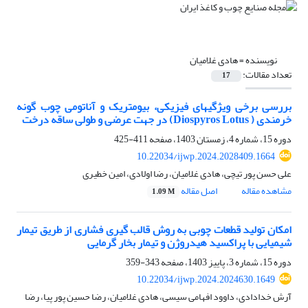
نویسنده =
هادی غلامیان
تعداد مقالات:
17
بررسی برخی ویژگیهای فیزیکی، بیومتریک و آناتومی چوب گونه
خرمندی ( Diospyros Lotus) در جهت عرضی و طولی ساقه درخت
دوره 15، شماره 4، زمستان 1403، صفحه
411-425
10.22034/ijwp.2024.2028409.1664
علی حسن پور تیچی، هادی غلامیان، رضا اولادی، امین خطیری
مشاهده مقاله
اصل مقاله
1.09 M
امکان تولید قطعات چوبی به روش قالب گیری فشاری از طریق تیمار
شیمیایی با پراکسید ‏هیدروژن و تیمار بخار گرمایی
دوره 15، شماره 3، پاییز 1403، صفحه
343-359
10.22034/ijwp.2024.2024630.1649
آرش خدادادی، داوود افهامی سیسی، هادی غلامیان، رضا حسین پور پیا، رضا