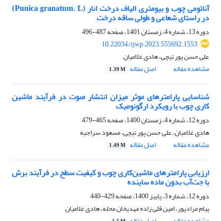
آناتومی چوب و بیومتری الیاف درخت انار (Punica granatum. L)
در راستای شعاعی و طولی ساقه درخت
دوره 13، شماره 4، زمستان 1401، صفحه
487-496
10.22034/ijwp.2023.555692.1553
علی حسن پور تیچی، هادی غلامیان
مشاهده مقاله
اصل مقاله
1.39 M
شناسایی پارامترهای موثر میزان انتشار صوت در فرآیند ماشین
کاری چوب با رویکرد ارگونومیک
دوره 12، شماره 4، زمستان 1400، صفحه
465-479
هادی غلامیان، علی حسن پور تیچی، مسعود سراجیه
مشاهده مقاله
اصل مقاله
1.49 M
ارزیابی پارامترهای ماشین‌کاری چوب و کیفیت سطح در فرآیند برش
با جت‌آب بدون ماده ساینده
دوره 12، شماره 3، پاییز 1400، صفحه
429-440
پیام مرادپور، امین قلی زاده مهدیخان محله، هادی غلامیان
مشاهده مقاله
اصل مقاله