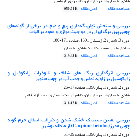
هادی غلامیان، اصغر طارمیان، کامبیز پورطهماسی
مشاهده مقاله
اصل مقاله
950.94 K
بررسی و سنجش توان‌نگه‌داری پیچ و میخ در برخی از گونه‌‌های
چوبی پهن برگ ایران در دو جهت موازی و عمود بر الیاف
دوره 3، شماره 2، زمستان 1391، صفحه
171-180
صادق ملکی، مسیب دالوند، هادی غلامیان
مشاهده مقاله
اصل مقاله
219.43 K
بررسی اثرگذاری رنگ های شفاف و نانوذرات زایکوفیل و
زایکوسیل بر زاویه تماس و جذب آب در چوب صنوبر
دوره 2، شماره 1، بهار 1390، صفحه
17-26
هادی غلامیان، اصغر طارمیان، کاظم دوست حسینی، محمد آزاد فلاح
مشاهده مقاله
اصل مقاله
316.17 K
بررسی تعیین سینتیک خشک شدن و ضرائب انتقال جرم گونه
چوبی ممرز(Carpinus betulus) از منطقه نوشهر
دوره 2، شماره 1، بهار 1390، صفحه
39-51