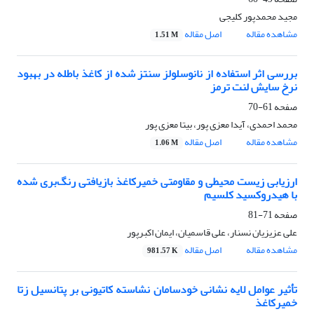
مجید محمدپور کلیجی
مشاهده مقاله
اصل مقاله
1.51 M
بررسی اثر استفاده از نانوسلولز سنتز شده از کاغذ باطله در بهبود
نرخ سایش لنت ترمز
صفحه
61-70
محمد احمدی، آیدا معزی پور، بیتا معزی پور
مشاهده مقاله
اصل مقاله
1.06 M
ارزیابی زیست محیطی و مقاومتی خمیرکاغذ بازیافتی رنگ‌بری شده
با هیدروکسید کلسیم
صفحه
71-81
علی عزیزیان نسنار، علی قاسمیان، ایمان اکبرپور
مشاهده مقاله
اصل مقاله
981.57 K
تأثیر عوامل لایه ‌نشانی خودسامان نشاسته کاتیونی بر پتانسیل زتا
خمیرکاغذ