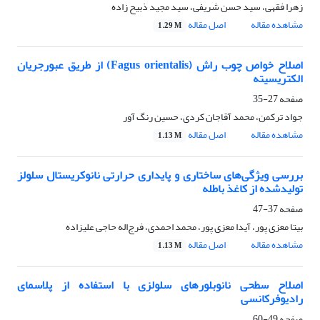
زهرا فقهی، سید حسن شریفی، سید مجید ذبیح زاده
مشاهده مقاله
اصل مقاله
1.29 M
اصلاح خواص چوب راش (Fagus orientalis) از طریق عبورجریان
الکتریسیته
صفحه
27-35
جواد ترکمن، محمد آقاجان کردی، حسین رنگ آور
مشاهده مقاله
اصل مقاله
1.13 M
بررسی ویژگی‌های ساختاری و پایداری حرارتی نانوکریستال‌ سلولز
تولید‌شده از کاغذ باطله
صفحه
37-47
بیتا معزی پور، آیدا معزی پور، محمد احمدی، فرج‌‌اله حاجی علیزاده
مشاهده مقاله
اصل مقاله
1.13 M
اصلاح سطحی نانوبلورهای سلولزی با استفاده از پلاسمای
رادیوفرکانسی
صفحه
49-60