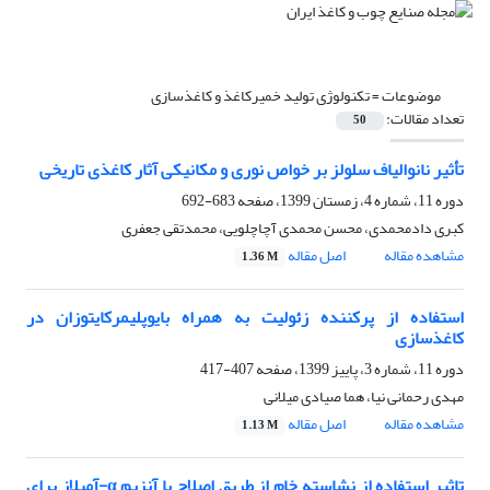
موضوعات =
تکنولوژی تولید خمیرکاغذ و کاغذسازی
تعداد مقالات:
50
تأثیر نانوالیاف سلولز بر خواص نوری و مکانیکی آثار کاغذی تاریخی
دوره 11، شماره 4، زمستان 1399، صفحه
683-692
کبری دادمحمدی، محسن محمدی آچاچلویی، محمدتقی جعفری
مشاهده مقاله
اصل مقاله
1.36 M
استفاده از پرکننده زئولیت به همراه بایوپلیمرکایتوزان در
کاغذسازی
دوره 11، شماره 3، پاییز 1399، صفحه
407-417
مهدی رحمانی نیا، هما صیادی میلانی
مشاهده مقاله
اصل مقاله
1.13 M
تاثیر استفاده از نشاسته خام از طریق اصلاح با آنزیم α-آمیلاز برای