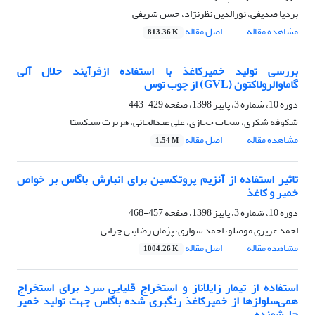
بردیا صدیفی، نورالدین نظرنژاد، حسن شریفی
مشاهده مقاله
اصل مقاله
813.36 K
بررسی تولید خمیرکاغذ با استفاده ازفرآیند حلال آلی
گاماوالرولاکتون (GVL) از چوب توس
دوره 10، شماره 3، پاییز 1398، صفحه
429-443
شکوفه شکری، سحاب حجازی، علی عبدالخانی، هربرت سیکستا
مشاهده مقاله
اصل مقاله
1.54 M
تاثیر استفاده از آنزیم پروتکسین برای انبارش باگاس بر خواص
خمیر و کاغذ
دوره 10، شماره 3، پاییز 1398، صفحه
457-468
احمد عزیزی موصلو، احمد سواری، پژمان رضایتی چرانی
مشاهده مقاله
اصل مقاله
1004.26 K
استفاده از تیمار زایلاناز و استخراج قلیایی سرد برای استخراج
همی‌سلولزها از خمیرکاغذ رنگبری شده باگاس جهت تولید خمیر
حل‌شونده