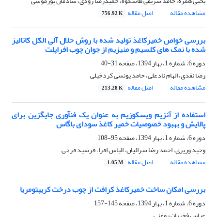
یحیی همزه، حامد شریفی طاسکوه، حمیدرضا رودی، شادمان پورموسی
مشاهده مقاله
اصل مقاله
756.92 K
بررسی خواص خمیرکاغذ تولید شده با روش حلال آلی الکل کاتالیز
شده با نمک های کلسیم و منیزیم از جوان چوب افراپلت
دوره 6، شماره 1، بهار 1394، صفحه
31-40
رضا نقدی، الهام نادعلی، حامد یونسی کردخیلی
مشاهده مقاله
اصل مقاله
213.28 K
استفاده از آنزیم ویسکوزیم به عنوان یک فنآوری جایگزین برای
پالایش و بهبود خصوصیات خمیر کاغذ سودای باگاس
دوره 6، شماره 1، بهار 1394، صفحه
95-108
وحید وزیری، احمد رضا سرائیان، الیاس افرا، فرشید فرجی
مشاهده مقاله
اصل مقاله
1.05 M
بررسی امکان ساخت خمیرکاغذ کرافت از چوب درخت کریپتومریا
دوره 6، شماره 1، بهار 1394، صفحه
145-157
عباس فخریان روغنی