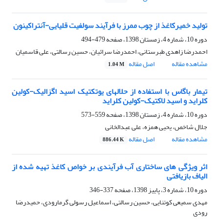
تولید خمیرکاغذ از چوب ممرز با فرآیند سولفیت قلیایی-آنتراکینون
دوره 10، شماره 4، زمستان 1398، صفحه
479-494
احمدرضا زاهدی طبرستانی، احمدرضا سرائیان، حسین رسالتی، علی قاسمیان
مشاهده مقاله
اصل مقاله
1.04 M
تیمار باگاس با استفاده از حلال‏های یوتکتیک اسید اگزالیک-کولین‏
کلراید و اسید لاکتیک-کولین‏ کلراید
دوره 10، شماره 4، زمستان 1398، صفحه
559-573
جلال شاخص، یحیی همزه، علی عبدالخانی
مشاهده مقاله
اصل مقاله
886.44 K
اثر ویژگی های ساختاری آب فرآیندی بر خواص کاغذ تهیه شده از
الیاف بازیافتی
دوره 10، شماره 3، پاییز 1398، صفحه
337-346
مهدی سمیعی کوتنایی، حسین رسالتی، اسماعیل رسولی گرمارودی، حمیدرضا
رودی