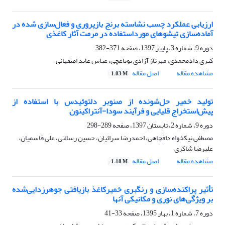
ارزیابی عملکرد چسب نشاسته برنج بازپروری و فعال‌سازی شده در
آماده‌سازی تیشوهای مورداستفاده در مرمت آثار کاغذی
دوره 9، شماره 3، پاییز 1397، صفحه
371-382
کبری دادمحمدی، مهرناز آزادی بویاغچی، عباس عابد اصفهانی
مشاهده مقاله
اصل مقاله
1.03 M
تولید خمیر حل‌شونده از صنوبر دلتوئیدس با استفاده از
پیش‌استخراج قلیایی و فرآیند سودا-آنتراکینون
دوره 9، شماره 2، تابستان 1397، صفحه
289-298
مصطفی نیکخواه دافچاهی، احمدرضا سرائیان، حسین رسالتی، علی قاسمیان،
علیرضا شاکری
مشاهده مقاله
اصل مقاله
1.18 M
تأثیر پراکنده‌سازی و رنگبری خمیرکاغذ بازیافتی جوهرزدایی‌شده
بر ویژگی‌های نوری و مکانیکی آنها
دوره 7، شماره 1، بهار 1395، صفحه
33-41