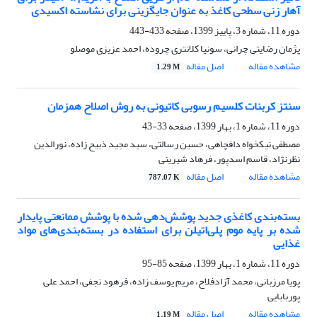
آهار زنی سطحی کاغذ به عنوان جایگزینی برای نشاسته اکسیدی
دوره 11، شماره 3، پاییز 1399، صفحه
433-443
پژمان رضایتی چرانی، سونیا کلانتری چروده، احمد عزیزی موصلو
مشاهده مقاله
اصل مقاله
1.29 M
سنتز کربنات کلسیم رسوبی کاتیونی به روش اصلاح همزمان
دوره 11، شماره 1، بهار 1399، صفحه
33-43
مصطفی نیکخواه دافچاهی، حسین رسالتی، سید مجید ذبیح زاده، نورالدین
نظرنژاد، قاسم اسدپور، فرهاد شیرینی
مشاهده مقاله
اصل مقاله
787.07 K
بسته‌بندی کاغذی جدید پوشش‌دهی شده با پوشش ممانعتی پایدار
شده بر پایه موم پلی‌اتیلن برای استفاده در بسته‌بندی‌های مواد
غذایی
دوره 11، شماره 1، بهار 1399، صفحه
85-95
پویا مرزبانی، محمد آزادفلاح، مریم یوسف زاده، فرهود نجفی، احمد علی
پوربابایی
مشاهده مقاله
اصل مقاله
1.19 M