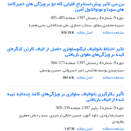
بررسی تاثیر پیش استخراج قلیایی کاه جو بر ویژگی های خمیرکاغذ
های سودا و مونواتانول آمین
دوره 9، شماره 4، زمستان 1397، صفحه
485-495
نسیبه محمدی ینقاق، سحاب حجازی، علی عبدالخانی، یحیی همزه
مشاهده مقاله
اصل مقاله
920.18 K
تاثیر اختلاط نانوالیاف لیگنوسلولزی حاصل از الیاف کارتن‌ کنگره‌ای
کهنه بر ویژگی‌های مقوای بازیافتی
دوره 9، شماره 4، زمستان 1397، صفحه
575-584
سیدمهدی یوسف هاشمی، امیر خسروانی، حسین یوسفی
مشاهده مقاله
اصل مقاله
803.6 K
تأثیر بکارگیری نانوالیاف سلولزی بر ویژگی‌های کاغذ چندلایه تهیه
شده از الیاف بازیافتی
دوره 9، شماره 3، پاییز 1397، صفحه
359-369
حمیدرضا رودی، داود آتون، حسین جلالی ترشیزی، سید رحمان جعفری
پطرودی
مشاهده مقاله
اصل مقاله
1.07 M