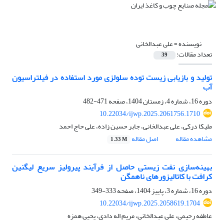
نویسنده =
علی عبدالخانی
تعداد مقالات:
39
تولید و بازیابی زیست توده سلولزی مورد استفاده در فیلتراسیون
آب
دوره 16، شماره 4، زمستان 1404، صفحه
471-482
10.22034/ijwp.2025.2061756.1710
ملیکا درکی، علی عبدالخانی، جابر حسین زاده، علی حاج احمد
مشاهده مقاله
اصل مقاله
1.33 M
بهینه‌سازی نفت زیستی حاصل از فرآیند پیرولیز سریع لیگنین
کرافت با کاتالیزورهای ناهمگن
دوره 16، شماره 3، پاییز 1404، صفحه
333-349
10.22034/ijwp.2025.2058619.1704
عاطفه رحیمی، علی عبدالخانی، مریم اله دادی، یحیی همزه