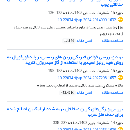
حفاظتی چوب
دوره 15، شماره 2، تابستان 1403، صفحه
123-136
10.22034/ijwp.2024.2014099.1632
غزل قاسمی، یحیی همزه، داوود افهامی سیسی، علی عبدالخانی، رقیه حمزه
زاده، داود ربیع
مشاهده مقاله
اصل مقاله
1.45 M
تهیه و بررسی خواص فیزیکی رزین های زیستی بر پایه فورفورال به
روش هیدرولیز اسیدی با استفاده از گاز هیدروژن کلرید
دوره 15، شماره 2، تابستان 1403، صفحه
183-195
10.22034/ijwp.2024.2027298.1657
فائزه عسکری، علی عبدالخانی، محمد آزادفلاح، یحیی همزه
مشاهده مقاله
اصل مقاله
453.42 K
بررسی ویژگی‌های کربن متخلخل تهیه شده از لیگنین اصلاح شده
برای حذف فلز سرب
دوره 14، شماره 3، پاییز 1402، صفحه
327-338
10.22034/ijwp.2023.2012253.1630