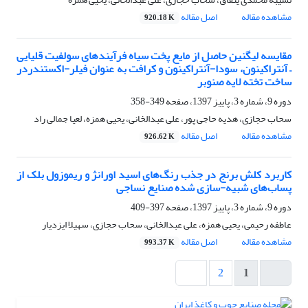
مشاهده مقاله
اصل مقاله
920.18 K
مقایسه لیگنین حاصل از مایع پخت سیاه فرآیندهای سولفیت قلیایی
– آنتراکینون، سودا-آنتراکینون و کرافت به عنوان فیلر-اکستندردر
ساخت تخته لایه صنوبر
دوره 9، شماره 3، پاییز 1397، صفحه
349-358
سحاب حجازی، هدیه حاجی پور، علی عبدالخانی، یحیی همزه، لعیا جمالی راد
مشاهده مقاله
اصل مقاله
926.62 K
کاربرد کلش برنج در جذب رنگ‌های اسید اورانژ و ریموزول بلک از
پساب‌های شبیه-سازی شده صنایع نساجی
دوره 9، شماره 3، پاییز 1397، صفحه
397-409
عاطفه رحیمی، یحیی همزه، علی عبدالخانی، سحاب حجازی، سهیلا ایزدیار
مشاهده مقاله
اصل مقاله
993.37 K
2
1