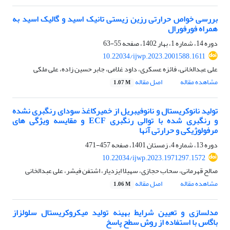
بررسی خواص حرارتی رزین زیستی تانیک اسید و گالیک اسید به
همراه فورفورال
دوره 14، شماره 1، بهار 1402، صفحه
55-63
10.22034/ijwp.2023.2001588.1611
علی عبدالخانی، فائزه عسکری، داود غلامی، جابر حسین زاده، علی ملکی
مشاهده مقاله
اصل مقاله
1.07 M
تولید نانوکریستال و نانوفیبریل از خمیرکاغذ سودای رنگبری نشده
و رنگبری شده با توالی رنگبری ECF و مقایسه ویژگی های
مرفولوژیکی و حرارتی آنها
دوره 13، شماره 4، زمستان 1401، صفحه
457-471
10.22034/ijwp.2023.1971297.1572
صالح قهرمانی، سحاب حجازی، سهیلا ایزدیار، اشتفن فیشر، علی عبدالخانی
مشاهده مقاله
اصل مقاله
1.06 M
مدلسازی و تعیین شرایط بهینه تولید میکروکریستال سلولزاز
باگاس با استفاده از روش سطح پاسخ