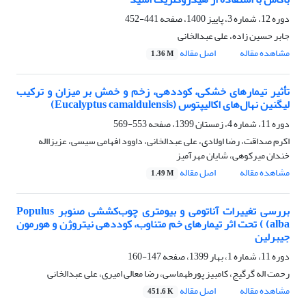
دوره 12، شماره 3، پاییز 1400، صفحه
441-452
جابر حسین زاده، علی عبدالخانی
مشاهده مقاله
اصل مقاله
1.36 M
تأثیر تیمارهای خشکی، کوددهی، زخم و خمش بر میزان و ترکیب
لیگنین نهال‌های اکالیپتوس (Eucalyptus camaldulensis)
دوره 11، شماره 4، زمستان 1399، صفحه
553-569
اکرم صداقت، رضا اولادی، علی عبدالخانی، داوود افهامی سیسی، عزیزااله
خندان میرکوهی، شایان مهرآمیز
مشاهده مقاله
اصل مقاله
1.49 M
بررسی تغییرات آناتومی و بیومتری چوب‌کششی صنوبر Populus
alba) ) تحت اثر تیمارهای خم متناوب، کوددهی نیتروژن و هورمون
جیبرلین
دوره 11، شماره 1، بهار 1399، صفحه
147-160
رحمت اله گرگیج، کامبیز پورطهماسی، رضا معالی امیری، علی عبدالخانی
مشاهده مقاله
اصل مقاله
451.6 K