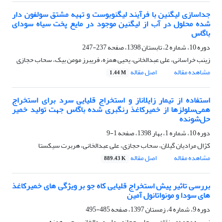
جداسازی لیگنین با فرآیند لیگنوبوست و تهیه مشتق سولفون دار
شده محلول در آب از لیگنین موجود در مایع پخت سیاه سودای
باگاس
دوره 10، شماره 2، تابستان 1398، صفحه
237-247
زینب خراسانی، علی عبدالخانی، یحیی همزه، فریبرز مومن بیک، سحاب حجازی
مشاهده مقاله
اصل مقاله
1.44 M
استفاده از تیمار زایلاناز و استخراج قلیایی سرد برای استخراج
همی‌سلولزها از خمیرکاغذ رنگبری شده باگاس جهت تولید خمیر
حل‌شونده
دوره 10، شماره 1، بهار 1398، صفحه
1-9
کژال مرادیان گیلان، سحاب حجازی، علی عبدالخانی، هربرت سیکستا
مشاهده مقاله
اصل مقاله
889.43 K
بررسی تاثیر پیش استخراج قلیایی کاه جو بر ویژگی های خمیرکاغذ
های سودا و مونواتانول آمین
دوره 9، شماره 4، زمستان 1397، صفحه
485-495
نسیبه محمدی ینقاق، سحاب حجازی، علی عبدالخانی، یحیی همزه