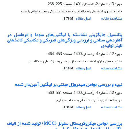
دوره 13، شماره 2، تابستان 1401، صفحه
225-238
جابر حسین زاده، علی عبدالخانی، حمید عبدالملکی، محمد امامی نسب
مشاهده مقاله
اصل مقاله
1.79 M
پتانسیل جایگزینی نشاسته با لیگنین‌های سودا و فرماسل در
آهاردهی سطحی و ارزیابی ویژگی‌های فیزیکی و مکانیکی کاغذهای
لاینر تولیدی
دوره 12، شماره 4، زمستان 1400، صفحه
453-464
هادی حسن جان زاده، سحاب حجازی، یحیی همزه، علی عبدالخانی
مشاهده مقاله
اصل مقاله
1.16 M
تهیه و بررسی خواص هیدروژل‌ مبتنی بر لیگنین آمین‌دار شده
دوره 12، شماره 4، زمستان 1400، صفحه
551-560
مریم اله دادی، علی عبدالخانی، سحاب حجازی
مشاهده مقاله
اصل مقاله
1.31 M
بررسی خواص میکروکریستال سلولز (MCC) تولید شده از الیاف
باگاس با استفاده از هیدروکلریک اسید