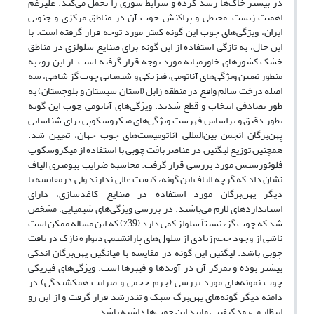
در بیشتر خاک‌ها رشد کرده و شرایط شوری را تحمل می‌کند. علیرغم
اهمیت زیست-محیطی و پراکنش خوب آن در مناطق مرکزی و جنوبی
ایران، ویژگی‌های چوب این گونه کمتر مورد توجه قرار گرفته است. با
این حال، به تازگی استفاده از این گونه برای صنایع سلولزی در مناطق
خشک کشورهای خاورمیانه مورد توجه قرار گرفته است. از این رو، به
منظور تعیین ویژگی‌های آناتومی، فیزیکی و شیمیایی چوب گز شاهی، سه
اصله درخت سالم واقع در منطقه زابل (استان سیستان و بلوچستان) به
طور تصادفی انتخاب و قطع شدند. ویژگی‌های آناتومی چوب این گونه
بطور دقیق و براساس فهرست ویژگی‌های میکروسکوپی برای شناسایی
پهن‌برگان انجمن بین‌المللی آناتومیست‌های چوب جهان، تعیین شد.
همچنین توزیع لیگنین در عناصر بافت چوبی با استفاده از میکروسکوپ
فلوئورسنس مورد بررسی قرار گرفت. محاسبه ضرایب بیومتری الیاف
نشان داد که گرچه الیاف این گونه، کیفیت عالی ندارند ولی درمقایسه با
دیگر پهن‌برگان مورد استفاده در صنایع کاغذسازی، دارای
استانداردهای لازم می‌باشند. در بررسی ویژگی‌های شیمیایی، مشخص
شد که چوب گز، نسبتاً سلولز کمی دارد (39%) که این مساله ممکن است
ناشی از وجود حجم زیادی از سلول‌های پارانشیمی دیواره نازک در بافت
چوبی باشد. لیگنین این گونه در مقایسه با میانگین پهن‌برگان اندکی
بیشتر بوده و تمرکز آن در آوندها و فیبرها است. ویژگی‌های فیزیکی
چوبِ نمونه‌های مورد بررسی (جرم حجمی و ضرایب همکشیدگی) در
دامنه دیگر گونه‌های پهن‌برگ سبک و تندرشد قرار گرفت و از این رو
انتظار می‌رود کیفیتی مانند این چوب‌ها داشته باشد.