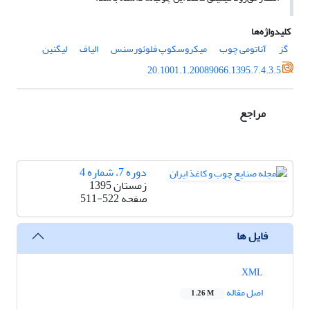
کلیدواژه‌ها
گز
آناتومی چوب
میکروسکوپ فلوئورسنس
الیاف
لیگنین
20.1001.1.20089066.1395.7.4.3.5
مراجع
دوره 7، شماره 4
زمستان 1395
صفحه
511-522
فایل ها
XML
اصل مقاله
1.26 M