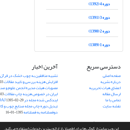
دوره 4 (1392)
دوره 3 (1391)
دوره 2 (1390)
دوره 1 (1389)
دسترسی سریع
آخرین اخبار
صفحه اصلی
تشبیه منافقین به چوب خشک در قرآن 
درباره نشریه
افزایش هزینه بررسی و تایید مقالات
05-15
اعضای هیات تحریریه
مصوبات هیئت مدیره انجمن علوم و صنا
ارسال مقاله
ایران در خصوص هزینه چاپ مقالات
-05-15
تماس با ما
ایندکس شده مجله در DOAJ
1395-02-29
نقشه سایت
تبدیل دوره چاپ مجله صنایع چوب و کاغذ
دوفصلنامه به فصلنامه
1395-01-16
سامانه مدیریت نشریات علمی.
طراحی و پیاده سازی از
سیناوب
این وب سایت از کوکی ها برای اطمینان از ارائه بهترین خدمات استفاده می کند.