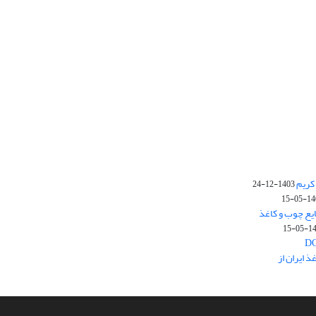
کریم
1403-12-24
1403-
یع چوب و کاغذ
1403
 ایران از