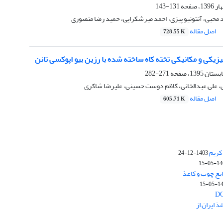
131-143
 محبی، آنتونیو پیزی، احمد میرشکرایی، حمید رضا منصوری
اصل مقاله
728.55 K
یکی و مکانیکی تخته کاه ساخته شده با رزین بیو اپوکسی تانن
271-282
 علی عبدالخانی، کاظم دوست حسینی، علیرضا شاکری
اصل مقاله
605.71 K
کریم
1403-12-24
1403-
یع چوب و کاغذ
1403
 ایران از