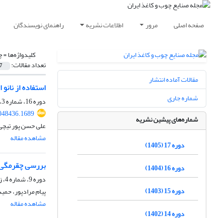
صفحه اصلی
مرور
اطلاعات نشریه
راهنمای نویسندگان
کلیدواژه‌ها =
چ
تعداد مقالات:
7
مقالات آماده انتشار
استفاده از نانو الیاف سلولز باکتریایی (CF
شماره جاری
دوره 16، شماره 3، پاییز 1404، صفحه
048436.1689
شماره‌های پیشین نشریه
علی حسن پور تیچی
مشاهده مقاله
دوره 17 (1405)
بررسی چقرمگی شکست و 
دوره 16 (1404)
دوره 9، شماره 4، زمستان 1397، صفحه
دوره 15 (1403)
پیام مرادپور، حمی
مشاهده مقاله
دوره 14 (1402)