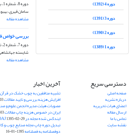
دوره 8، شماره 1، بهار 1396، صفحه
دوره 4 (1392)
سامان قهری، بهبود
دوره 3 (1391)
مشاهده مقاله
دوره 2 (1390)
بررسی خواص فیز
دوره 7، شماره 2، تابستان 1395، صفحه
دوره 1 (1389)
شایسته جهانشاهی،
مشاهده مقاله
دسترسی سریع
آخرین اخبار
صفحه اصلی
تشبیه منافقین به چوب خشک در قرآن 
درباره نشریه
افزایش هزینه بررسی و تایید مقالات
05-15
اعضای هیات تحریریه
مصوبات هیئت مدیره انجمن علوم و صنا
ارسال مقاله
ایران در خصوص هزینه چاپ مقالات
-05-15
تماس با ما
ایندکس شده مجله در DOAJ
1395-02-29
نقشه سایت
تبدیل دوره چاپ مجله صنایع چوب و کاغذ
دوفصلنامه به فصلنامه
1395-01-16