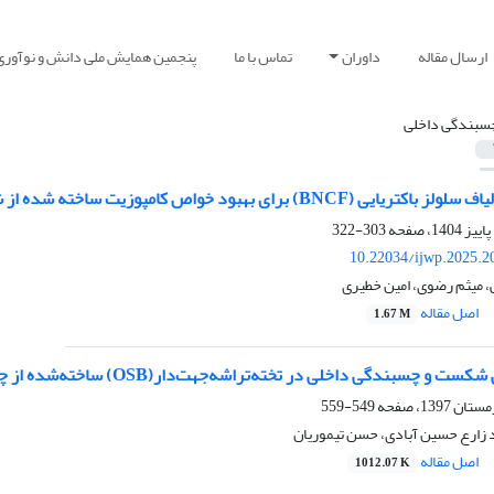
ارسال مقاله
داوران
تماس با ما
پنجمین همایش ملی دانش و نوآوری
سبندگی داخلی
BN) برای بهبود خواص کامپوزیت ساخته شده از شلتوک برنج و گچ
303-322
10.22034/ijwp.2025.2
، میثم رضوی، امین خطیری
اصل مقاله
1.67 M
چسبندگی داخلی در تخته‌تراشه‌جهت‌دار(OSB) ساخته‌شده از چوب صنوبر
549-559
د زارع حسین آبادی، حسن تیموریان
اصل مقاله
1012.07 K