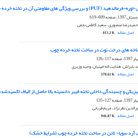
و بررسی ویژگی های مقاومتی آن در تخته خرده چوب
609-619
 حمیدرضا منصوری، سعید کاظمی نجفی
اصل مقاله
813.2 K
شاخه های درخت توت در ساخت تخته خرده چوب
117-126
ید بایراش، هدایت اله امینیان، وحید وزیری
اصل مقاله
578.62 K
یکی و چسبندگی داخلی تخته فیبر دانسیته بالا حاصل از الیاف اکسیدشده
127-135
الدین نظرنژاد، مریم قربانی
اصل مقاله
946.87 K
 آرد سویا- تانن در ساخت تخته خرده چوب (شرایط خشک)