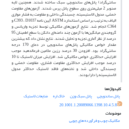
سانتی‌گراد) پانل‌های ساندویچی سبک ساخته شدند. همچنین لایه
صنوبر 2 میلی‌متری روی سطوح پانل پرس شدند. آزمون‌های مقاومت
خمشی، مدول الاستیسیته، چسبندگی داخلی و مقاومت به فشار موازی
الیاف به ترتیب بر اساس استاندارد ASTM آیین نامه C393 ، D1037 و
C364 انجام شد. نتایج آزمون‌های مکانیکی توسط تجزیه واریانس و
گروه‌بندی میانگین‌ها با آزمون چند دامنه‌ای دانکن با سطح اطمینان 95
درصد از نظر آماری تجزیه و تحلیل شدند. نتایج نشان داد که بیشترین
مقدار خواص مکانیکی پانل‌های ساندویچی در دمای 170 درجه
سانتی‌گراد بود. افزودن 30 درصد رزین ملامین فرمالدهید موجب
افزایش حداکثری خواص مکانیکی شد. افزایش میزان لاستیک تا 10
درصد موجب افزایش حداکثری مقاومت فشاری، مقاومت خمشی و
چسبندگی داخلی شد و تخته‌های فاقد لاستیک حداکثر مدول
الاستیسیته را دارا بودند.
کلیدواژه‌ها
پانل ساندویچی
پانل سبک وزن
خاک اره
ضایعات لاستیک
20.1001.1.20089066.1398.10.4.5.8
موضوعات
مکانیک چوب و فرآورده های چوبی