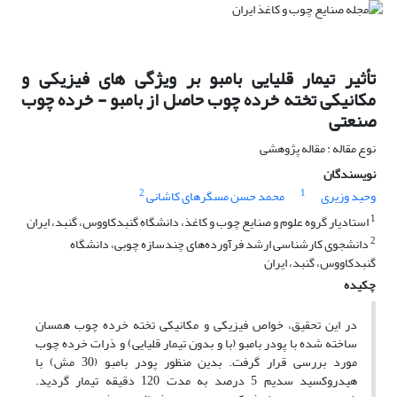
تأثیر تیمار قلیایی بامبو بر ویژگی های فیزیکی و
مکانیکی تخته خرده چوب حاصل از بامبو - خرده چوب
صنعتی
نوع مقاله : مقاله پژوهشی
نویسندگان
2
1
وحید وزیری
محمد حسن مسگرهای کاشانی
1
استادیار گروه علوم و صنایع چوب و کاغذ، دانشگاه گنبدکاووس، گنبد، ایران
2
دانشجوی کارشناسی ارشد فرآورده‌های چندسازه چوبی، دانشگاه
گنبدکاووس، گنبد، ایران
چکیده
در این تحقیق، خواص فیزیکی و مکانیکی تخته خرده چوب همسان
ساخته شده با پودر بامبو (با و بدون تیمار قلیایی) و ذرات خرده چوب
مورد بررسی قرار گرفت. بدین منظور پودر بامبو (30 مش) با
هیدروکسید سدیم 5 درصد به مدت 120 دقیقه تیمار گردید.