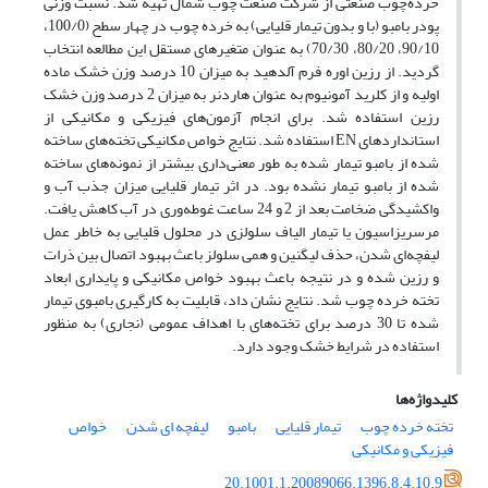
خرده‌چوب صنعتی از شرکت صنعت چوب شمال تهیه شد. نسبت وزنی
پودر بامبو (با و بدون تیمار قلیایی) به خرده چوب در چهار سطح (100/0،
90/10، 80/20، 70/30) به عنوان متغیرهای مستقل این مطالعه انتخاب
گردید. از رزین اوره فرم آلدهید به میزان 10 درصد وزن خشک ماده
اولیه و از کلرید آمونیوم به عنوان هاردنر به میزان 2 درصد وزن خشک
رزین استفاده شد. برای انجام آزمون‌های فیزیکی و مکانیکی از
استانداردهای EN استفاده شد. نتایج خواص مکانیکی تخته‌های ساخته
شده از بامبو تیمار شده به طور معنی‌داری بیشتر از نمونه‌های ساخته
شده از بامبو تیمار نشده بود. در اثر تیمار قلیایی میزان جذب آب و
واکشیدگی ضخامت بعد از 2 و 24 ساعت غوطه‌وری در آب کاهش یافت.
مرسریزاسیون یا تیمار الیاف سلولزی در محلول قلیایی به خاطر عمل
لیفچه‌ای شدن، حذف لیگنین و همی سلولز باعث بهبود اتصال بین ذرات
و رزین شده و در نتیجه باعث بهبود خواص مکانیکی و پایداری ابعاد
تخته خرده چوب شد. نتایج نشان داد، قابلیت به کارگیری بامبوی تیمار
شده تا 30 درصد برای تخته‌های با اهداف عمومی (نجاری) به منظور
استفاده در شرایط خشک وجود دارد.
کلیدواژه‌ها
تخته خرده چوب
تیمار قلیایی
بامبو
لیفچه ای شدن
خواص
فیزیکی و مکانیکی
20.1001.1.20089066.1396.8.4.10.9