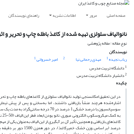
صفحه اصلی
مرور
اطلاعات نشریه
راهنمای نویسندگان
نانوالیاف سلولزی تهیه شده از کاغذ باطله چاپ و تحریر و اث
نوع مقاله : مقاله پژوهشی
نویسندگان
1
2
1
رباب نجیده
مهدی رحمانی نیا
امیر خسروانی
1
دانشگاه تربیت مدرس
2
دانشیار دانشگاه تربیت مدرس
چکیده
در این تحقیق امکان­سنجی تولید نانوالیاف سلولزی از کاغذهای باطله چاپ و تحری
سوسپانسیون با درصد خشکی 1 درصد در 70 د
به 