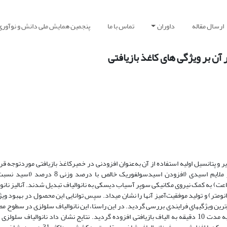
ارسال مقاله
داوران
تماس با ما
پنجمین همایش ملی دانش و نوآوری
ر آن بر ویژگی های کاغذ بازیافتی
ر و پتانسیل اولیه استفاده از آن به‌عنوان افزودنی در خمیرکاغذ بازیافتی موردتوجه قر
اشاره‌شده هرچند منشأ بازیافتی داشتند، اما به‌سختی و پس از پیش تیمار ملایم اسیدی (افزودن
رجه سانتی‌گراد به مدت یک ساعت) به کمک نیروی مکانیکی سوپر آسیاب دیسکی به نانوالیاف تبدیل شدند. آنالیز ن
کمک میکروسکوپ الکترونی عبوری، نانو بودن ابعاد قطر این الیاف (50-25 نانومتر) و تولید موفقیت‌آمیز آن­ها را نشان می­داد. سپس توانایی این محصول در
درصد (بر اساس وزن خشک خمیرکاغذ)، در دور همزن 1500 دور بر دقیقه به مدت 10 دقیقه به الیاف بازیافتی افزوده گردید. نتایج نشان داد نانو