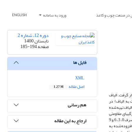
 در صنعت چوب و کاغذ
ورود به سامانه
ENGLISH
دوره 12، شماره 2
تابستان 1400
صفحه
185-194
فایل ها
XML
اصل مقاله
1.27 M
ار گرفت. الیاف
 اسیدسولفوریک خالص با درصد وزنی 8 درصد (اسید نسبت به الیاف) در
هم رسانی
انوالیاف تهیه‌شده
 بهبود ویژگی­های مقاومتی
کاغذهای بازیافتی و همچنین تأثیر آن بر آبگیری از این الیاف به‌عنوان یکی از مهم‌ترین ویژگی­های فرایندی بررسی گردید. در این راستا، این نانوالیاف سلولزی در سطوح مصرف 0، 3، 6 و 9
ارجاع به این مقاله
الیاف سلولزی افزوده‌شده به