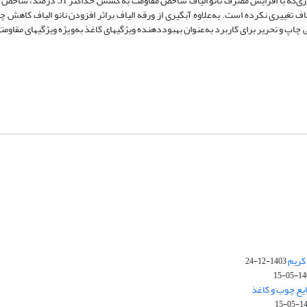
خمیرکاغذ در تمامی تیمارها تأثیر مثبتی بر ویژگی­های مقاومتی داشته است به‌طوری‌که با 
والیاف تغییری نکرده است. به‌علاوه آبگیری از ورقه الیاف براثر افزودن نانو الیاف کاه
کریم
1403-12-24
1403-
یع چوب و کاغذ
1403