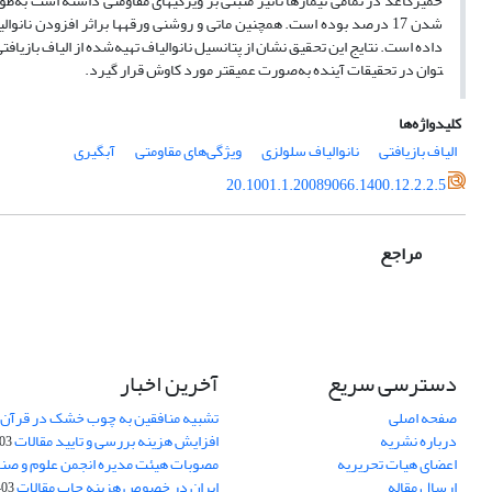
شدن 17 درصد بوده است. همچنین ماتی و روشنی ورقه­ها براثر افزودن نان
توان در تحقیقات آینده به‌صورت عمیق­تر مورد کاوش قرار گیرد.
کلیدواژه‌ها
الیاف بازیافتی
نانوالیاف سلولزی
ویژگی‌های مقاومتی
آبگیری
20.1001.1.20089066.1400.12.2.2.5
مراجع
دسترسی سریع
آخرین اخبار
صفحه اصلی
تشبیه منافقین به چوب خشک در قرآن 
درباره نشریه
افزایش هزینه بررسی و تایید مقالات
05-15
اعضای هیات تحریریه
مصوبات هیئت مدیره انجمن علوم و صنا
ارسال مقاله
ایران در خصوص هزینه چاپ مقالات
-05-15