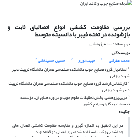
بررسی مقاومت کششی انواع اتصالهای ثابت و
بازشونده در تخته فیبر با دانسیته متوسط
نوع مقاله : مقاله پژوهشی
نویسندگان
3
2
1
محمد غفرانی
حبیب نوری
حسین حسینخانی
1
استادیار،گروه صنایع چوب دانشکده مهندسی عمران دانشگاه تربیت دبیر
شهید رجایی
2
کارشناس ارشد گروه صنایع چوب دانشکده مهندسی عمران دانشگاه تربیت
دبیر شهید رجایی
3
مربی پژوهشی، بخش تحقیقات علوم چوب و فراوردههای آن، مؤسسه
تحقیقات جنگلها و مراتع کشور
چکیده
در این تحقیق به اندازه گیری و مقایسه مقاومت کششی اتصال های
جداشدنی و ثابت استفاده شده برای اتصال دو قطعه چند