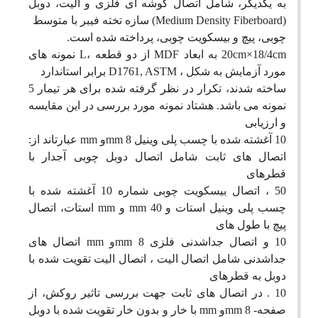
به یکدیگر، شامل اتصال گوشه ای فلزی و الیت، دوبل
(Medium Density Fiberboard)
سازه تخته فیبر با متوسط
چوبی، پیچ و بیسکویت چوبی، پرداخته شده است
.
cm
×18/4
cm
20
به ابعاد
MDF
از دو قطعه ،
L
نمونه های
مورد آزمایش به شکل ،
D1761, ASTM
برابر استاندارد
ساخته شدند، تکرار در نظر گرفته شده برای هر تیمار
5
نمونه می باشد
.
هشتاد نمونه مورد بررسی در این مقایسه
و ارزیابی
10
آغشته شده با چسب پلی وینیل
8
mm
و
mm
عبارتاند از
:
اتصال های ثابت شامل اتصال دوبل چوبی آجدار با
قطرهای
50
، اتصال بیسکویت چوبی شماره
10
آغشته شده با
چسب پلی وینیل استات و
40
mm
و
mm
استات، اتصال
پیچ با طول های
10
و اتصال جداشدنی فلزی
8
mm
و
mm
اتصال های
جداشدنی شامل اتصال الیت ، اتصال الیت تقویت شده با
دوبل به قطرهای
10 .
در اتصال های ثابت جهت بررسی تاثیر روکش، از
صفحه
- mm
8
و
mm
با خار و بدون خار تقویت شده با دوبل