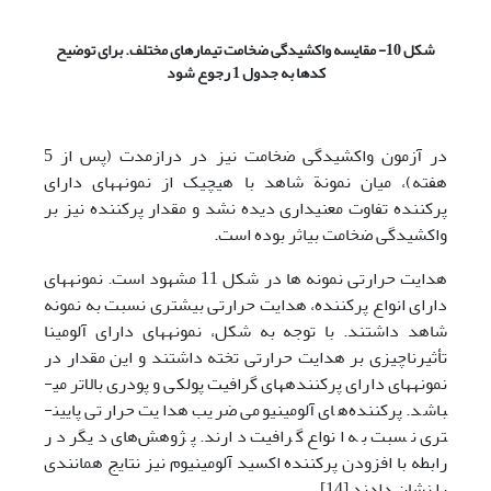
شکل 10- مقایسه واکشیدگی ضخامت تیمارهای مختلف. برای توضیح
کدها به
جدول 1 رجوع شود
در آزمون واکشیدگی ضخامت نیز در درازمدت (پس از 5
هفته)، میان نمونة شاهد با هیچ­یک از نمونه­های دارای
پرکننده تفاوت معنی­داری دیده نشد و مقدار پرکننده نیز بر
واکشیدگی ضخامت بی­اثر بوده ­است.
هدایت حرارتی نمونه ‌ها در شکل 11 مشهود است. نمونه­های
دارای انواع پرکننده، هدایت حرارتی بیشتری نسبت به نمونه
شاهد داشتند. با توجه به شکل، نمونه­های دارای آلومینا
تأثیرناچیزی بر هدایت حرارتی تخته داشتند و این مقدار در
نمونه­های دارای پرکننده­های گرافیت پولکی و پودری بالاتر می­
باشد. پرکننده‌های آلومینیومی ضریب هدایت حرارتی پایین­
تری نسبت به انواع گرافیت دارند. پژوهش‌های دیگر در
رابطه با افزودن پرکننده اکسید آلومینیوم نیز نتایج همانندی
را نشان دادند [14].