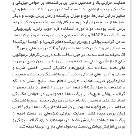
هدایت حرارتی بالا و همچنین تاثیر این پرکننده‌ها بر خواص فیزیکی و
مکانیکی چندسازه‌های به دست آمده بررسی شده‌است. عامل‌های
متغیر در این تیمارها، نوع و میزان پرکننده و زمان پرس بودند و دیگر
عامل‌ها از جمله میزان آرد چوب، چگالی(دانسیته) تخته و دیگر شرایط
پرس ثابت بودند. مواد مورد استفاده آرد چوب راش، پلی‌پروپیلن،
سازگارکنندة MAPP و پرکننده هادی حرارت بودند. انواع پرکننده‌ها
شامل گرافیت پولکی و پودری (پرکننده‌های کربنی) و آلومینا (پرکنندة
سرامیکی) می‌باشد. پرکننده‌ها به میزان 5 و 10% در زمان‌های پرس 15 و
20 دقیقه ساخته شدند. در حین ساخت تخته در پرس گرم از ترموکوپل
برای اندازه‌گیری دمای مغز تخته و بررسی زمان رسیدن دمای پرس به
مغز تخته استفاده شد. آزمون‌های مکانیکی کشش، خمش، ضربه و
سختی و آزمون‌های فیزیکی جذب آب و واکشیدگی ضخامت و همچنین
اندازه‌گیری ضریب هدایت حرارتی انجام شد. نتایج نشان داد که
پرکننده‌ها به میزان 2 تا 4 دقیقه زمان پرس را کاهش دادند. به‌غیر از
گرافیت پولکی هیچ‌یک از پرکننده‌ها محدودیتی در خواص مکانیکی
ایجاد نکردند. همچنین به‌لحاظ خواص فیزیکی جذب آب و واکشیدگی
ضخامت نیز هیچ‌گونه محدودیتی در استفاده از پرکننده‌ها برای کاهش
زمان پرس دیده نشد. هدایت حرارتی تخته‌های به دست آمده از
پرکننده‌های هادی، افزایش یافته؛ در نمونه‌های دارای گرافیت پولکی و
پودری افزایش بیشتری نسبت به نمونه های دارای آلومینا دیده شد