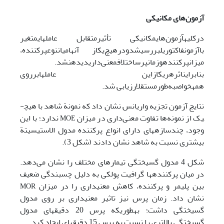
آزمون‌های مکانیکی
در
کلیه
آزمون‌های
مکانیکی تأثیر
متقابل عامل­های
متغیر
با
آزمون
فاکتوریل
بررسی
شد
و
در
هیچ‌یک
از آنها
میان
نوع
پرکننده،
میزان
پرکننده
و
زمان
پرس
اختلاف
معنی‌داری
دیده
نشد.
بنابراین
اثر
هریک
از
این عامل­ها
بر
روی
همه
خواص
به‌طور
مستقل
ارزیابی شد.
نتایج آزمون تجزیه واریانس نشان داد که نمونة شاهد با هیچ­
یک از نمونه‌ها تفاوت معنی‌داری در میزان
ندارد؛ با این
MOE
وجود، چندسازه­های دارای انواع پرکننده مدول الاستیسیتة
بیشتری نسبت به شاهد نشان دادند (شکل 3).
شکل 4 مدول گسیختگی تیمارهای مختلف را نشان می‌دهد.
در میان پرکننده­ها گرافیت پولکی به دلیل چسبندگی ضعیف
بین پلیمر و پرکننده، کاهش معنی‏داری را در میزان
MOR
نشان داد. زمان پرس نیز تاثیر معنی­داری بر روی مدول
گسیختگی داشت؛ به­طوری­که پرس 20 دقیقه­ای مدول
گسیختگی بالاتری را نسبت به پرس 15 دقیقه­ای ایجاد کرد.