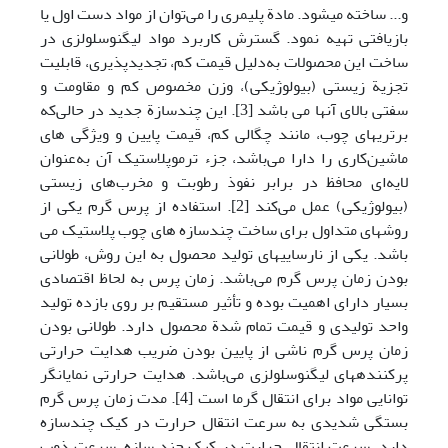
و... ساخته می
شود. مادة پلیمری را می‌توان از مواد دست اول یا
بازیافتی تهیه نمود. گسترش کاربرد مواد لیگنوسلولزی در
ساخت این محصولات به‌دلیل قیمت کم، تجدیدپذیری، قابلیت
تجزیة زیستی (بیولوژیکی)، وزن مخصوص کم و مقاومت و
سفتی بالای آن­ها می باشد [3]. این چندسازة جدید در حالی‌که
برتری­های چوب، مانند چگالی کم، قیمت پایین و ویژگی های
ماشین‌کاری را دارا می‌باشد، جزء ترموپلاستیک آن به‌عنوان
لایه‌ای محافظ در برابر نفوذ رطوبت و مخرب‌های زیستی
(بیولوژیکی) عمل می‌کند [2]. استفاده از پرس گرم یکی از
روشهای متداول برای ساخت چندسازه های چوب پلاستیک می
باشد. یکی از نارسایی­های تولید محصول به این روش، طولانی
بودن زمان پرس گرم می‌باشد. زمان پرس به لحاظ اقتصادی
بسیار دارای اهمیت بوده و تأثیر مستقیم بر روی بازده تولید
واحد تولیدی و قیمت تمام شدة محصول دارد. طولانی بودن
زمان پرس گرم ناشی از پایین بودن ضریب هدایت حرارتی
پرکننده­های لیگنوسلولزی می‌باشد. هدایت حرارتی نمایانگر
توانایی مواد برای انتقال گرما است [4]. مدت زمان پرس گرم
بستگی شدیدی به سرعت انتقال حرارت در کیک چندسازه
دارد. سرعت انتقال حرارت در کیک چند سازه، سرعت ذوب