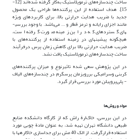
ساخت چندسازه‌های ترموپلاستیک به‌کار گرفته شده‌اند [12-
15]. هدف استفاده از این پرکننده‌ها طراحی یک محصول
جدید با ضریب هدایت حرارتی بالا، برای کاربرد‌های ویژه
مانند اجزای رایانه و ترمز قطار و ... می‌باشد.
با وجود بررسی­
های گسترده­ای که در این زمینه صورت گرفته است،
هیچگونه پیشینه­ای در زمینه استفاده از پرکننده‌های با
ضریب هدایت حرارتی بالا برای کاهش زمان پرس درفرآیند
ساخت چندسازه‌های ترموپلاستیک یافت نشد.
در این پژوهش سعی شده تاثیر
نوع و میزان پرکننده‌های
کربنی و
سرامیکی بر
روی
زمان پرس
گرم در چندسازه‌‌های الیاف
- پلی‌پروپیلن مورد بررسی قرار گیرد.
مواد و روش‌ها
در این بررسی، خاک‌ارة راش که از کارگاه دانشکده منابع
طبیعی دانشگاه تهران تهیه شد، به ‌عنوان مادة چوبی مورد
استفاده
قرار‌گرفت. از الک 40 مش برای جداسازی خاک­اره­ها با