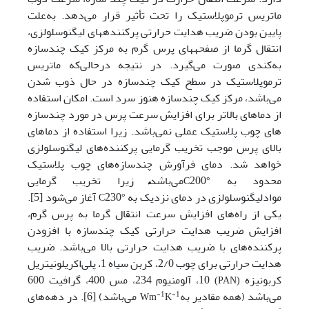
ماتریس ترموپلاستیک را تحت تأثیر قرار می‌دهد. به‌علت
پایین بودن ضریب هدایت حرارتی پرکننده­های لیگنوسلولزی،
انتقال گرما از صفحه‏های پرس گرم به مرکز کیک چندسازه
به‌کندی صورت می‌گیرد. در نتیجه درحالی‌که ماتریس
ترموپلاستیک در سطح کیک چندسازه در حال ذوب شدن
می‌باشد، مرکز کیک چندسازه هنوز سرد است. امکان استفاده
از دماهای بالاتر برای افزایش سرعت پرس در مورد چندسازه
های چوب پلاستیک عملی نمی‌باشد. زیرا استفاده از دماهای
بالای پرس موجب تخریب گرمایی پرکننده‌های لیگنوسلولزی
خواهد شد. دمای فرآورش چندسازه‌های چوب پلاستیک
محدود به
‌200
می‌باشد‎‏ًًٌ‏ْ زیرا تخریب گرمایی
°C
‌مواد
لیگنوسلولزی در دمای نزدیک به
230 آغاز می
‌شود [5].
°C
یکی از راه‌های افزایش سرعت انتقال گرما به پرس گرم،
افزایش ضریب هدایت حرارتی کیک چندسازه با افزودن
پرکننده‌های با ضریب هدایت حرارتی بالا می‌باشد. ضریب
هدایت حرارتی برای چوب 2/0، کربن سیاه 1، پلی‌اکریلونیتریل
کربونیزه‌
10، آلومنیوم 234، مس 400، گرافیت 600
(PAN)
می‌باشد (همه مقادیر به‌
می‌باشد) [6]. در دهه‌های
-1
-1
Wm
K