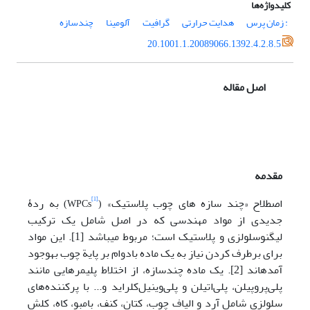
کلیدواژه‌ها
: زمان پرس
هدایت حرارتی
گرافیت
آلومینا
چندسازه
20.1001.1.20089066.1392.4.2.8.5
اصل مقاله
مقدمه
اصطلاح «چند سازه ­های چوب پلاستیک»
به ردۀ
[1]
)
(WPCs
جدیدی از مواد مهندسی که در اصل شامل یک ترکیب
لیگنوسلولزی و پلاستیک است؛ مربوط می­با­شد [1].
این مواد
برای برطرف کردن نیاز به یک ماده بادوام بر پایة چوب به­وجود
آمده­اند [2]. یک ماده چندسازه، از اختلاط پلیمرهایی مانند
پلی‌پروپیلن، پلی‌اتیلن و پلی‌وینیل‌کلراید و... با پرکننده‌های
سلولزی شامل آرد و الیاف چوب، کتان، کنف، بامبو، کاه، کلش