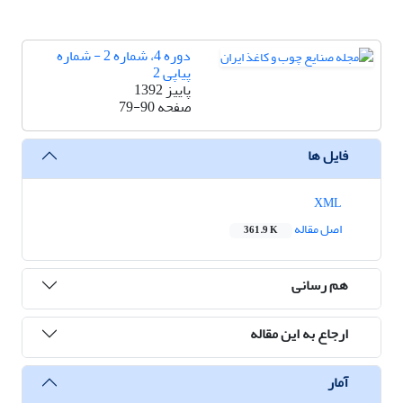
دوره 4، شماره 2 - شماره
پیاپی 2
پاییز 1392
صفحه
79-90
فایل ها
XML
اصل مقاله
361.9 K
هم رسانی
ارجاع به این مقاله
آمار