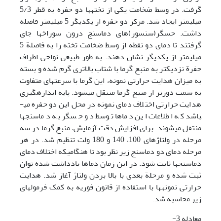
گرفت. در وسط ضخامت یکی از تخته­ها دو حفره به قطر 5/3
میلیمتر ایجاد شد. مرکز دو حفره از یکدیگر 5 میلیمتر فاصله
داشت. حسگر(سنسور)های دماسنج درون سوراخ­ها جای
گرفتند تا دمای دو نقطه از وسط ضخامت تخته را به فاصلة 5
میلی­متر از یکدیگر نشان دهند. به طور طبیعی نواحی اطراف
حفرة نزدیک­تر به منبع گرما با شتاب بالاتری گرم شده و بسته
به میزان هدایت حرارتی نمونه، این گرما با سرعت­های متفاوت
به سمت دورتر از منبع گرما منتقل می­شود. پایه اندازه­گیری
هدایت حرارتی اختلاف دمای نمونه در محل این دو حفره می­
باشد که اطلاعات این دماها توسط دو حسگر به دماسنج­ها
منتقل می­شوند. برای افزایش دقت آزمایش، منبع گرما در سه
مرحله در ولتاژهای 100
، 140 و 180 ولت تنظیم شد. در هر
مرحله دمای دو دماسنج زیر نظر بود تا هنگامی­که اختلاف دمای
دماسنج­ها ثابت شود. در این زمان دماها یادداشت شده توان
ثبت شده و مرحلة بعدی با بالا بردن ولتاژ آغاز شد. هدایت
حرارتی نمونه­ها با استفاده از قانون فوریه به کمک فرمول­های
زیر محاسبه شد.
معادله 3-