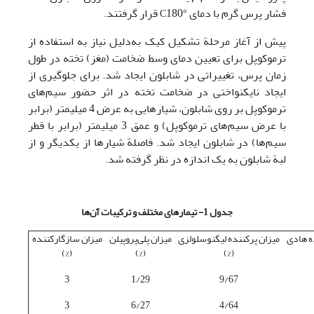
فشار پرس گرم با دمای
180 قرار گرفتند.
°C
پیش از آغاز مرحلة تشکیل کیک به‌دلیل نیاز به استفاده از
ترموکوپل برای تعیین دمای وسط ضخامت (مغز) تخته در طول
زمان پرس، تغییراتی در شابلون ایجاد شد. برای جلوگیری از
ایجاد نایکنواختی در ضخامت تخته در اثر حضور سیم‌های
ترموکوپل بر روی شابلون، شیارهایی به عرض 4 میلیمتر (برابر
با عرض سیم‌های ترموکوپل) و عمق 3 میلیمتر (برابر با قطر
سیم‌ها) در شابلون ایجاد شد. فاصلة شیارها از یکدیگر و از
لبة شابلون به ‌یک ‌اندازه در ‌نظر گرفته ‌شد.
جدول 1- تیمارهای مختلف و ترکیبات آن‌ها
ه هادی
میزان پرکننده لیگنوسلولزی
میزان پلی‌پروپیلن
میزان سازگارکننده
(%)
(%)
(%)
3
1/29
9/67
3
6/27
4/64