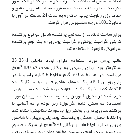
ابعاد مشخص استفاده شد. ذرات درشت‌تر که از الک عبور
نکردند، جدا و حذف شدند. به ‌منظور
حفظ اختلاط وزنی دقیق و
حذف وزن رطوبت چوب، خاک‌اره به مدت 24 ساعت در آون با
دمای 2
103 درجه سلسیوس قرار‌ گرفت.
±
برای ساخت تخته‌ها از سه نوع پرکننده شامل دو نوع پرکنندة
کربنی (گرافیت پولکی و گرافیت پودری) و یک نوع پرکنندة
سرامیکی (آلومینا) استفاده شد.
قالب پرس مورد استفاده دارای ابعاد داخلی 1×25×25
سانتیمتر بود. برای رسیدن به چگالی هدف که
8/0
3
g/cm
می‌باشد، در هر تخته 500 گرم مخلوط خاک‌اره راش، پلیمر
پلی‌پروپیلن (
)، پرکننده‌های هادی حرارت و سازگار کنندة
PP
، که از شرکت کیمیا جاوید تهیه شد، به نسبت وزنی
MAPP
درج شده در جدول 1 توزین و مخلوط شدند. پلی­پروپیلن مورد
استفاده به شکل دانه (گرانول) ریز بوده و به آسانی با
پرکننده­های پودری و پولکی ریز به‌صورت مکانیکی اختلاط شد
و اختلاط حاصل، همگن و یکدست بود. پلی‌پروپیلن با شاخص
جریان مذاب
8 و چگالی
10
9/0
از شرکت صنایع
3
g/cm
min
g/
پتروشیمی بندر امام تهیه شد. مخلوط مواد درون شابلون تحت