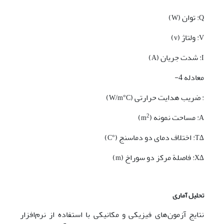
: توان (
)
W
Q
: ولتاژ (
)
v
V
: شدت جریان (
)
A
I
معادله 4-
: ضریب هدایت حرارتی (
)
W/m°C
: مساحت نمونه (
)
2
m
A
: اختلاف دمای دو دماسنج (
)
°C
∆T
: فاصلة مرکز دو سوراخ (
)
m
∆X
تحلیل آماری
نتایج آزمون‌های فیزیکی و مکانیکی با استفاده از نرم‌افزار