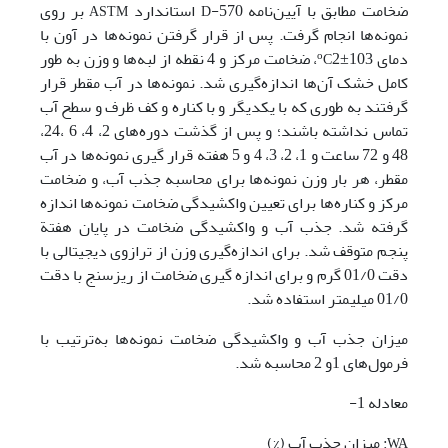
ضخامت مطابق با آیین‌نامه 570-
استاندارد
بر روی
ASTM
D
نمونه‌ها انجام گرفت. پس از قرار گرفتن نمونه‌ها در آون با
دمای
2
103، ضخامت مرکز و 4 نقطه از لبه‌ها و وزن به طور
o
±
C
کامل خشک آن‌ها اندازه‌گیری شد. نمونه‌ها در آب مقطر قرار
گرفتند به طوری که با یکدیگر و با کناره و کف ظرف و سطح آب
تماس نداشته باشند؛ و پس از گذشت دوره‌های 2، 4، 6 ،24،
48 و 72 ساعت و 1، 2، 3، 4 و 5 هفته قرار گیری نمونه‌ها در آب
مقطر، هر بار وزن نمونه‌ها برای محاسبه جذب آب، و ضخامت
مرکز و کناره‌ها برای تعیین واکشیدگی ضخامت نمونه‌ها اندازه
گرفته شد. جذب آب و واکشیدگی ضخامت در پایان هفتة
پنجم متوقف شد. برای اندازه‌گیری وزن از ترازوی دیجیتالی با
دقت 01/0 گرم و برای اندازه گیری ضخامت از ریزسنج با دقت
01/0 میلیمتر استفاده شد.
میزان جذب آب و واکشیدگی ضخامت نمونه‌ها به‌ترتیب با
فرمول‌های 1و 2 محاسبه شد.
معادله 1-
: میزان جذب آب (%)
WA