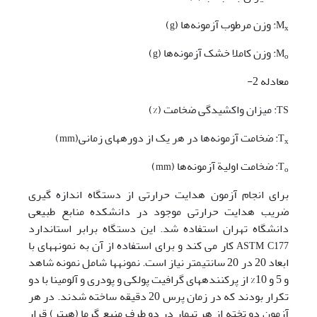
: وزن مرطوب آزمونه‌ها (
)
g
M
x
: وزن کاملا خشک آزمونه‌ها (
)
g
M
o
معادله 2-
: میزان واکشیدگی ضخامت (%)
TS
: ضخامت آزمونه‌ها در هر یک از دوره­های زمانی
(
)
mm
T
x
: ضخامت اولیة آزمونه‌ها (
)
mm
T
o
برای انجام آزمون هدایت حرارتی از دستگاه اندازه گیری
ضریب هدایت حرارتی موجود در دانشکده منابع طبیعی
دانشگاه تهران استفاده شد. این دستگاه برابر استاندارد
کار می کند و برای استفاده از آن به نمونه­های با
ASTM C177
ابعاد 20 در 20 سانتی­متر نیاز است. نمونه­ها شامل نمونه شاهد
و 5 و 10% از پرکننده­های گرافیت پولکی و پودری و آلومینا با دو
تکرار بودند که در زمان پرس 20 دقیقه ساخته شدند. در هر
آزمون دو تخته از هر تیمار در دو طرف منبع گرما (هیتر) قرار