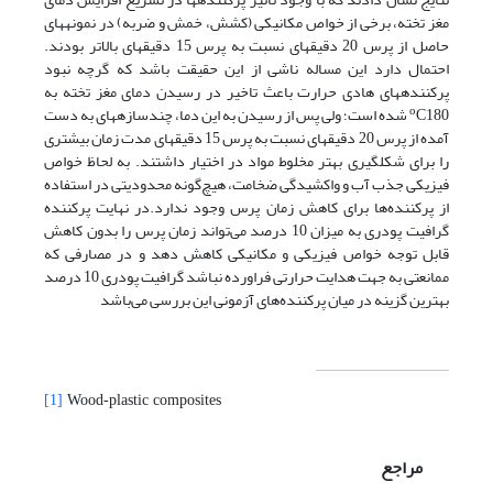
مغز تخته، برخی از خواص مکانیکی (کشش، خمش و ضربه) در نمونه­های
حاصل از پرس 20 دقیقه­ای نسبت به پرس 15 دقیقه­ای بالاتر بودند.
احتمال دارد این مساله ناشی از این حقیقت باشد که گرچه نبود
پرکننده­های هادی حرارت باعث تاخیر در رسیدن دمای مغز تخته به
o
C180 شده است؛ ولی پس از رسیدن به این دما، چندسازه­های به دست
آمده از پرس 20 دقیقه­ای نسبت به پرس 15 دقیقه­ای مدت زمان بیشتری
را برای شکل­گیری بهتر مخلوط مواد در اختیار داشتند. به لحاظ خواص
فیزیکی جذب آب و واکشیدگی ضخامت، هیچ‌گونه محدودیتی در استفاده
از پرکننده‌ها برای کاهش زمان پرس وجود ندارد.در نهایت پرکننده
گرافیت پودری به میزان 10 درصد می‌تواند زمان پرس را بدون کاهش
قابل توجه خواص فیزیکی و مکانیکی کاهش دهد و در مصارفی که
ممانعتی به جهت هدایت حرارتی فراورده نباشد گرافیت پودری 10 درصد
بهترین گزینه در میان پرکننده‌های آزمونی این بررسی می‌باشد
[1]
Wood-plastic composites
مراجع