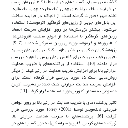
گذشته بررسی
های گسترده­ای در ارتباط با کاهش زمان پرس
در فرآیند ساخت پانل‌های چوبی (تخته‌خرده چوب، تخته‌لایه،
تخته فیبر) صورت گرفته ‌است. از آنجاکه در فرآیند ساخت
این پانل‌های چوبی از رزین‌های گرماگیر (ترموست) استفاده
می‌شود، بیشتر پژوهش‌ها بر روی افزایش سرعت انعقاد
رزین‌های گرماگیر با استفاده از انواع مختلف افزودنی‌ها،
کاتالیزور‌ها و فرمولاسیون‌های رزین متمرکز شده‌اند [7-9].
پژوهشگران دیگری نیز تاثیر رطوبت کیک بر روی زمان پرس و
تعیین رطوبت بهینه برای کاهش زمان پرس را مورد بررسی
قرار دادند [10]. استفاده از پرکننده‌های با ضریب هدایت
حرارتی بالا برای افزایش ضریب هدایت حرارتی کیک از دیگر
روش‌هایی است که مورد بررسی قرار گرفته است. برای
افزایش ضریب هدایت حرارتی کیک تخته‌خرده‌چوب، کربن
‌مصنوعی به مقدار 1% وزنی مورد استفاده قرار گرفت [11].
تاثیر پرکننده‌های با ضریب هدایت حرارتی بالا بر روی خواص
فیزیکی تخته‌ویفر توسط
(2001) مورد بررسی قرار
Torrey
گرفت [6]. پرکننده‌های با ضریب هدایت حرارتی بالا
(پرکننده‌های کربنی، فلزی و سرامیکی) به طور گسترده­ای در