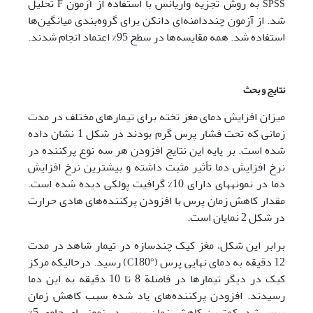
به روش تجزیه واریانس با استفاده از آزمون
تحلیل
F
SPSS
شد. از آزمون چنددامنه‌ای دانکن برای گروه‌بندی میانگین‌ها
استفاده شد. همه مقایسه‌ها در سطح 95% اعتماد انجام شدند.
نتایج و بحث
میزان افزایش دمای مغز تخته برای تیمارهای مختلف در مدت
زمانی که تحت فشار پرس گرم بودند در شکل 1 نشان داده
شده است. بر پایه این نتایج افزودن هر سه نوع پرکننده در
نرخ افزایش دما تأثیر مثبت داشته و بیشترین نرخ افزایش
دما در نمونه­های دارای 10% گرافیت پولکی دیده شده است.
مقدار کاهش زمان پرس با افزودن پرکننده‌های هادی حرارت
در شکل 2 نمایان است.
برابر این شکل، مغز کیک چندسازه در تیمار شاهد در مدت
12 دقیقه به دمای نهایی پرس (
180) رسید. درحالی­که مرکز
°C
کیک در دیگر تیمارها در فاصلة 8 تا 10 دقیقه به این دما
رسیدند. افزودن پرکننده‌های یاد شده سبب کاهش زمان
پرس شد. کمترین کاهش زمان پرس در نمونه­های حاوی 5%