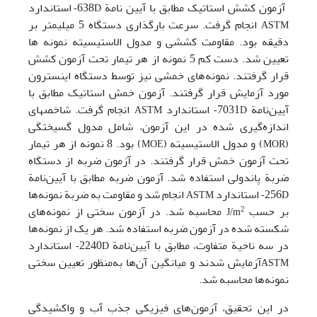
آزمون کشش استاتیک مطابق با آیین نامة 638
استاندارد
D-
انجام گرفت. سرعت بارگذاری دستگاه 5 میلی­متر بر
ASTM
دقیقه بود. مقاومت کششی و مدول الاستیسیته نمونه ها
تعیین شد. دست کم 5 نمونه از هر تیمار تحت آزمون کشش
قرار گرفتند. نمونه‌های خمشی نیز توسط دستگاه اینسترون
مورد آزمایش قرار گرفتند. آزمون خمش استاتیک مطابق با
آیین‌نامة 7031
استاندارد
انجام گرفت. شاخص­های
ASTM
D-
اندازه‌گیری شده در این آزمون، شامل مدول گسیختگی
(
) و مدول الاستیسیته (
) بود. 8 نمونه از هر تیمار
MOE
MOR
تحت آزمون خمش قرار گرفتند. در آزمون ضربه از دستگاه
ضربة پاندولی استفاده شد. آزمون ضربه مطابق با آیین‌نامة
256
استاندارد
انجام شد و مقاومت به ضربة نمونه‌ها
ASTM
D-
بر حسب
محاسبه شد. در آزمون سختی از نمونه‌های
2
J/m
شکسته شده در آزمون ضربه استفاده شد. هر یک از نمونه‌ها
در سه ناحیة متفاوت، مطابق با آیین‌نامة 2240
استاندارد
D-
آزمایش شدند و میانگین آن‌ها به‌منظور تعیین سختی
ASTM
نمونه‌ها محاسبه شد.
در این تحقیق، آزمون‌های فیزیکی جذب آب و واکشیدگی