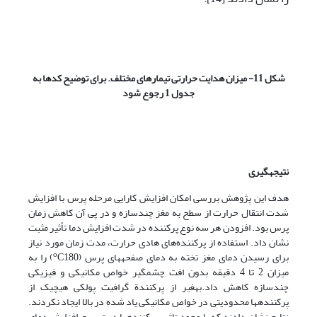
شکل 11- میزان هدایت حرارتی تیمارهای مختلف. برای توضیح کدها به
جدول 1 رجوع شود
نتیجه­گیری
هدف این پژوهش بررسی امکان افزایش کارایی مرحله پرس با افزایش
شدت انتقال حرارت از سطح به مغز چندسازه و در پی آن کاهش زمان
پرس بود. افزودن هر سه نوع پرکننده در شدت افزایش دما تأثیر مثبت
نشان داد. استفاده از پرکننده‌های هادی حرارت، مدت زمان مورد نیاز
o
برای رسیدن دمای مغز تخته به دمای صفحه‏های پرس (
C180) را به
میزان 2 تا 4 دقیقه بدون افت چشمگیر خواص مکانیکی و فیزیکی
چندسازه کاهش داد.به­غیر از پرکنندة گرافیت پولکی هیچ­یک از
پرکننده­ها محدودیتی در خواص مکانیکی یاد شده در بالا ایجاد نکردند.
نتایج نشان دادند که با وجود تاثیر پرکننده­ها در تسریع افزایش دمای