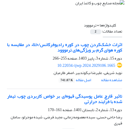
کلیدواژه‌ها =
ترمووود
تعداد مقالات:
2
اثرات خشک‌کردن چوب در کوره رادیوفرکانس/خلاء در مقایسه با
کوره هوای گرم بر ویژگی‌های ترمووود
دوره 15، شماره 3، پاییز 1403، صفحه
255-266
10.22034/ijwp.2024.2029106.1665
نوید شریفی، علیرضا نیکوتدبیر، اصغر طارمیان
مشاهده مقاله
اصل مقاله
741.07 K
تاثیر قارچ عامل پوسیدگی قهوه‌ای بر خواص کاربردی چوب تیمار
شده با فرایند حرارتی
دوره 13، شماره 2، تابستان 1401، صفحه
161-170
رضا حاجی حسنی، سیده معصومه زمانی، مجید فرضی، شیده موجرلو، سامان
قهری