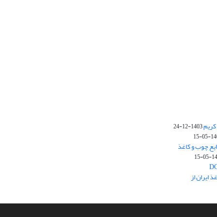
کریم
1403-12-24
1403-
یع چوب و کاغذ
1403
 ایران از