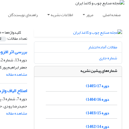
صفحه اصلی
مرور
اطلاعات نشریه
راهنمای نویسندگان
کلیدواژه‌ها =
خ
تعداد مقالات:
2
مقالات آماده انتشار
بررسی اثر افزود
شماره جاری
دوره 13، شماره 2، تابستان 1401، صفحه
جعفر ابراهیم پور 
شماره‌های پیشین نشریه
مشاهده مقاله
دوره 17 (1405)
اصلاح الیاف وازده خمیرکاغذ NSSC با روش لایه 
دوره 7، شماره 3، پاییز 1395، صفحه
دوره 16 (1404)
حمیدرضا رودی، ح
دوره 15 (1403)
مشاهده مقاله
دوره 14 (1402)