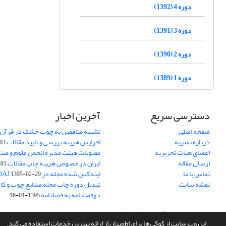
دوره 4 (1392)
دوره 3 (1391)
دوره 2 (1390)
دوره 1 (1389)
دسترسی سریع
آخرین اخبار
صفحه اصلی
تشبیه منافقین به چوب خشک در قرآن 
درباره نشریه
افزایش هزینه بررسی و تایید مقالات
05-15
اعضای هیات تحریریه
مصوبات هیئت مدیره انجمن علوم و صنا
ارسال مقاله
ایران در خصوص هزینه چاپ مقالات
-05-15
تماس با ما
ایندکس شده مجله در DOAJ
1395-02-29
نقشه سایت
تبدیل دوره چاپ مجله صنایع چوب و کاغذ
دوفصلنامه به فصلنامه
1395-01-16
سامانه مدیریت نشریات علمی.
طراحی و پیاده سازی از
سیناوب
این وب سایت از کوکی ها برای اطمینان از ارائه بهترین خدمات استفاده می کند.