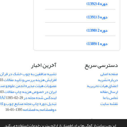
دوره 4 (1392)
دوره 3 (1391)
دوره 2 (1390)
دوره 1 (1389)
دسترسی سریع
آخرین اخبار
صفحه اصلی
تشبیه منافقین به چوب خشک در قرآن 
درباره نشریه
افزایش هزینه بررسی و تایید مقالات
05-15
اعضای هیات تحریریه
مصوبات هیئت مدیره انجمن علوم و صنا
ارسال مقاله
ایران در خصوص هزینه چاپ مقالات
-05-15
تماس با ما
ایندکس شده مجله در DOAJ
1395-02-29
نقشه سایت
تبدیل دوره چاپ مجله صنایع چوب و کاغذ
دوفصلنامه به فصلنامه
1395-01-16
سامانه مدیریت نشریات علمی.
طراحی و پیاده سازی از
سیناوب
این وب سایت از کوکی ها برای اطمینان از ارائه بهترین خدمات استفاده می کند.