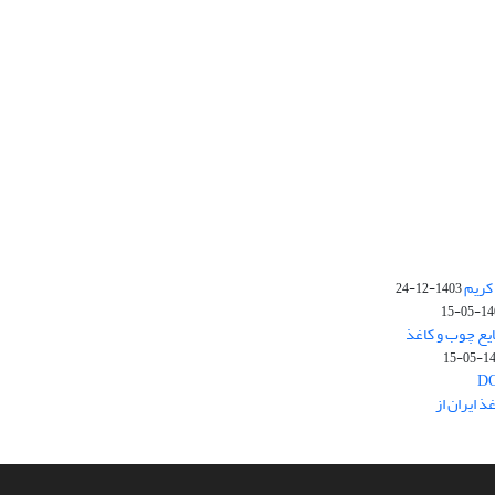
کریم
1403-12-24
1403-
یع چوب و کاغذ
1403
 ایران از