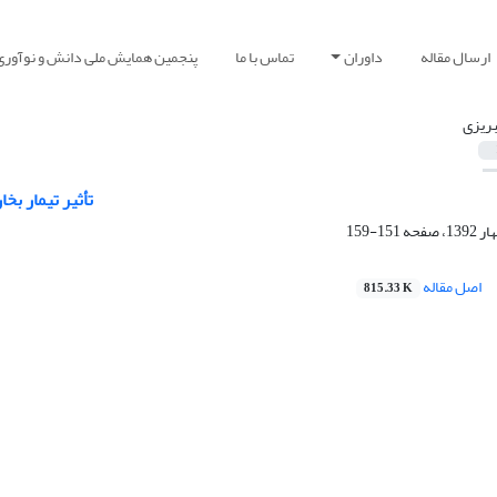
ارسال مقاله
داوران
تماس با ما
پنجمین همایش ملی دانش و نوآوری
بریزی
(Populus nigra) ت
151-159
اصل مقاله
815.33 K