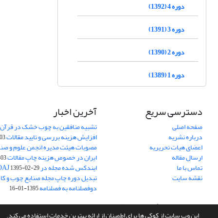
دوره 4 (1392)
دوره 3 (1391)
دوره 2 (1390)
دوره 1 (1389)
دسترسی سریع
آخرین اخبار
صفحه اصلی
تشبیه منافقین به چوب خشک در قرآن 
درباره نشریه
افزایش هزینه بررسی و تایید مقالات
05-15
اعضای هیات تحریریه
مصوبات هیئت مدیره انجمن علوم و صنا
ارسال مقاله
ایران در خصوص هزینه چاپ مقالات
-05-15
تماس با ما
ایندکس شده مجله در DOAJ
1395-02-29
نقشه سایت
تبدیل دوره چاپ مجله صنایع چوب و کاغذ
دوفصلنامه به فصلنامه
1395-01-16
سامانه مدیریت نشریات علمی.
طراحی و پیاده سازی از
سیناوب
این وب سایت از کوکی ها برای اطمینان از ارائه بهترین خدمات استفاده می کند.