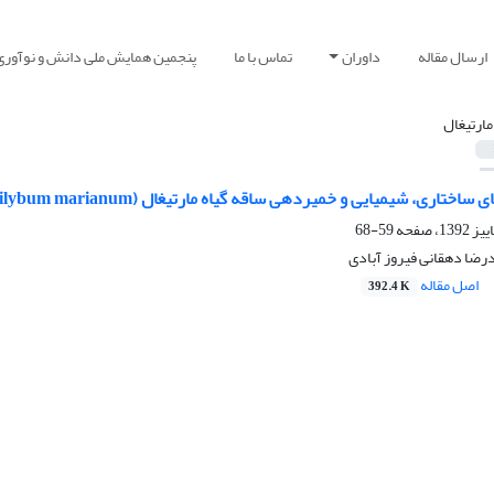
ارسال مقاله
داوران
تماس با ما
پنجمین همایش ملی دانش و نوآوری
 مارتیغال
ختاری، شیمیایی و خمیردهی ساقه گیاه مارتیغال (Silybum marianum)
59-68
رضا دهقانی فیروز آبادی
اصل مقاله
392.4 K