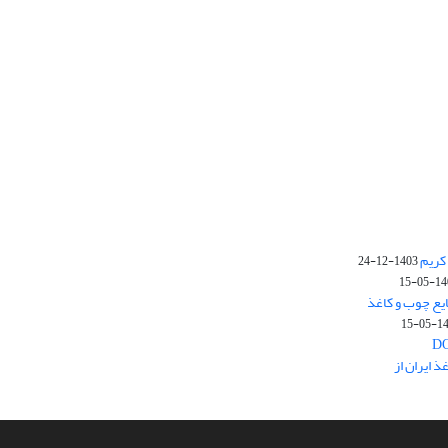
کریم
1403-12-24
1403-
یع چوب و کاغذ
1403
 ایران از