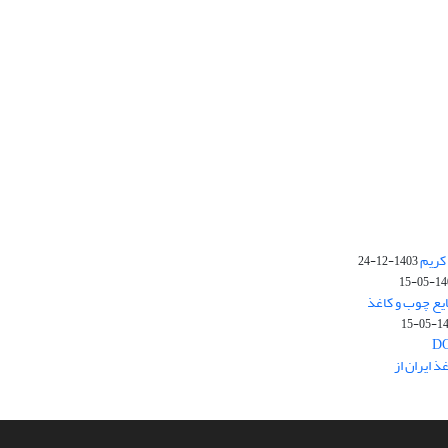
کریم
1403-12-24
1403-
یع چوب و کاغذ
1403
 ایران از