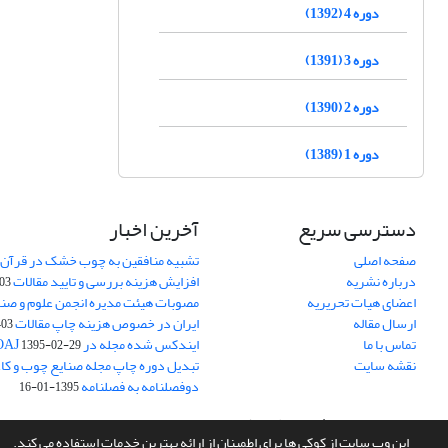
دوره 4 (1392)
دوره 3 (1391)
دوره 2 (1390)
دوره 1 (1389)
دسترسی سریع
آخرین اخبار
صفحه اصلی
تشبیه منافقین به چوب خشک در قرآن 
درباره نشریه
افزایش هزینه بررسی و تایید مقالات
05-15
اعضای هیات تحریریه
مصوبات هیئت مدیره انجمن علوم و صنا
ارسال مقاله
ایران در خصوص هزینه چاپ مقالات
-05-15
تماس با ما
ایندکس شده مجله در DOAJ
1395-02-29
نقشه سایت
تبدیل دوره چاپ مجله صنایع چوب و کاغذ
دوفصلنامه به فصلنامه
1395-01-16
سامانه مدیریت نشریات علمی.
طراحی و پیاده سازی از
سیناوب
این وب سایت از کوکی ها برای اطمینان از ارائه بهترین خدمات استفاده می کند.