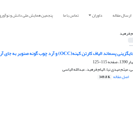
ارسال مقاله
داوران
تماس با ما
پنجمین همایش ملی دانش و نوآوری
ام فرهید
ه(OCC) و آرد چوب گونه صنوبر به جای آرد گندم به‌عنوان پر کننده چسب اوره فرمالدهید در صنعت تخته لایه
115-125
میثم مهدی نیا، الهام فرهید، عبدالله الیاسی
اصل مقاله
349.8 K