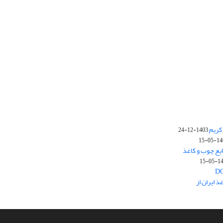
کریم
1403-12-24
1403-
یع چوب و کاغذ
1403
 ایران از