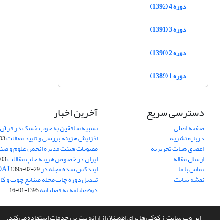
دوره 4 (1392)
دوره 3 (1391)
دوره 2 (1390)
دوره 1 (1389)
دسترسی سریع
آخرین اخبار
صفحه اصلی
تشبیه منافقین به چوب خشک در قرآن 
درباره نشریه
افزایش هزینه بررسی و تایید مقالات
05-15
اعضای هیات تحریریه
مصوبات هیئت مدیره انجمن علوم و صنا
ارسال مقاله
ایران در خصوص هزینه چاپ مقالات
-05-15
تماس با ما
ایندکس شده مجله در DOAJ
1395-02-29
نقشه سایت
تبدیل دوره چاپ مجله صنایع چوب و کاغذ
دوفصلنامه به فصلنامه
1395-01-16
سامانه مدیریت نشریات علمی.
طراحی و پیاده سازی از
سیناوب
این وب سایت از کوکی ها برای اطمینان از ارائه بهترین خدمات استفاده می کند.