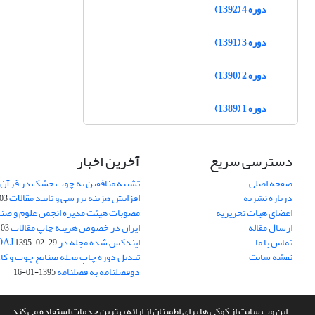
دوره 4 (1392)
دوره 3 (1391)
دوره 2 (1390)
دوره 1 (1389)
دسترسی سریع
آخرین اخبار
صفحه اصلی
تشبیه منافقین به چوب خشک در قرآن 
درباره نشریه
افزایش هزینه بررسی و تایید مقالات
05-15
اعضای هیات تحریریه
مصوبات هیئت مدیره انجمن علوم و صنا
ارسال مقاله
ایران در خصوص هزینه چاپ مقالات
-05-15
تماس با ما
ایندکس شده مجله در DOAJ
1395-02-29
نقشه سایت
تبدیل دوره چاپ مجله صنایع چوب و کاغذ
دوفصلنامه به فصلنامه
1395-01-16
سامانه مدیریت نشریات علمی.
طراحی و پیاده سازی از
سیناوب
این وب سایت از کوکی ها برای اطمینان از ارائه بهترین خدمات استفاده می کند.