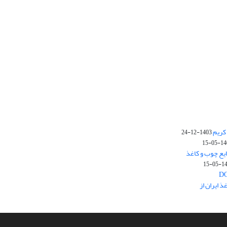
کریم
1403-12-24
1403-
یع چوب و کاغذ
1403
 ایران از