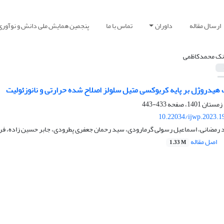
ارسال مقاله
داوران
تماس با ما
پنجمین همایش ملی دانش و نوآوری
نک محمدکاظمی
هیدروژل بر پایه کربوکسی متیل سلولز اصلاح شده حرارتی و نانوزئولیت
433-443
10.22034/ijwp.2023.1
د رمضانی، اسماعیل رسولی گرمارودی، سید رحمان جعفری پطرودی، جابر حسین زاده، ف
اصل مقاله
1.33 M