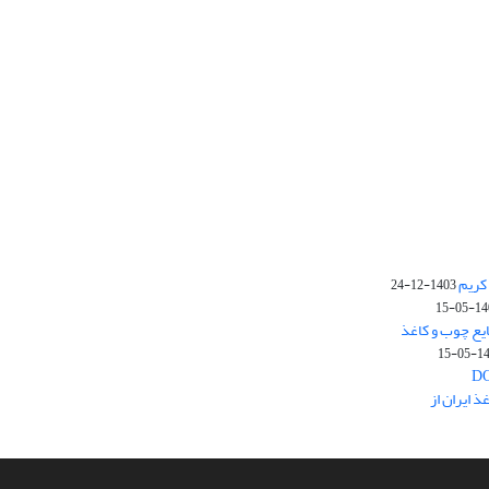
کریم
1403-12-24
1403-
یع چوب و کاغذ
1403
 ایران از