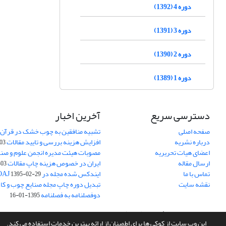
دوره 4 (1392)
دوره 3 (1391)
دوره 2 (1390)
دوره 1 (1389)
دسترسی سریع
آخرین اخبار
صفحه اصلی
تشبیه منافقین به چوب خشک در قرآن 
درباره نشریه
افزایش هزینه بررسی و تایید مقالات
05-15
اعضای هیات تحریریه
مصوبات هیئت مدیره انجمن علوم و صنا
ارسال مقاله
ایران در خصوص هزینه چاپ مقالات
-05-15
تماس با ما
ایندکس شده مجله در DOAJ
1395-02-29
نقشه سایت
تبدیل دوره چاپ مجله صنایع چوب و کاغذ
دوفصلنامه به فصلنامه
1395-01-16
سامانه مدیریت نشریات علمی.
طراحی و پیاده سازی از
سیناوب
این وب سایت از کوکی ها برای اطمینان از ارائه بهترین خدمات استفاده می کند.