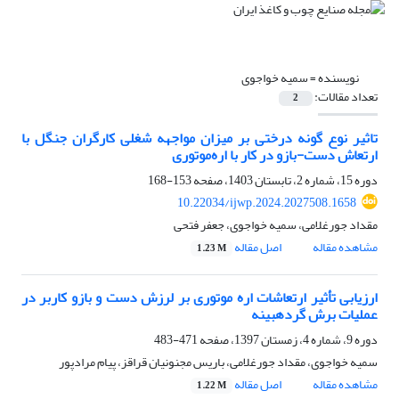
نویسنده =
سمیه خواجوی
تعداد مقالات:
2
تاثیر نوع گونه درختی بر میزان مواجهه شغلی کارگران جنگل با
ارتعاش دست-بازو در کار با اره‌موتوری
دوره 15، شماره 2، تابستان 1403، صفحه
153-168
10.22034/ijwp.2024.2027508.1658
مقداد جورغلامی، سمیه خواجوی، جعفر فتحی
مشاهده مقاله
اصل مقاله
1.23 M
ارزیابی تأثیر ارتعاشات اره موتوری بر لرزش دست و بازو کاربر در
عملیات برش گردهبینه
دوره 9، شماره 4، زمستان 1397، صفحه
471-483
سمیه خواجوی، مقداد جورغلامی، باریس مجنونیان قراقز، پیام مرادپور
مشاهده مقاله
اصل مقاله
1.22 M