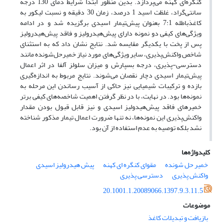
کنگره‌ای کهنه می‌پردازد. بدین منظور ابتدا شرایط دمای 130 درجه
سانتی‌گراد، غلظت اسید 1 درصد، زمان 30 دقیقه و نسبت لیکور به
کاغذباطله 7:1 بعنوان پیش‌تیمار اسیدی برگزیده شد و در ادامه
ویژگی‌های کیفی دو نمونه دارای پیش‌هیدرولیز و فاقد پیش‌هیدرولیز
پس از پخت با یکدیگر مقایسه شد. نتایج نشان داد که به استثنای
شاخص واکنش‌پذیری، سایر ویژگی‌های مورد نیاز خمیر‌حل‌شونده مانند
دسترسی-پذیری، درجه بسپارش و میزان سلولز آلفا در اثر اعمال
پیش‌تیمار اسیدی دچار نقصان می‌شوند. نتایج مربوط به اندازه‌گیری
بازده و ترکیبات شیمیایی نیز حاکی از آسیب رساندن این مرحله به
نمونه‌ها بود. در نهایت، با در نظر گرفتن اهمیت شاخصه‌های کیفی برتر
خمیرهای فاقد پیش‌هیدولیز اسیدی و نیز قابل قبول بودن مقدار
واکنش‌‌پذیری این نمونه‌ها، نه تنها ضرورت اعمال تیمار مذکور شناخته
نشد بلکه توصیه به عدم استفاده از آن بود.
کلیدواژه‌ها
خمیر حل شونده
مقوای کنگره ای کهنه
پیش هیدرولیز اسیدی
واکنش پذیری
دسترسی پذیری
20.1001.1.20089066.1397.9.3.11.5
موضوعات
بازیافت و تبدیلات کاغذ