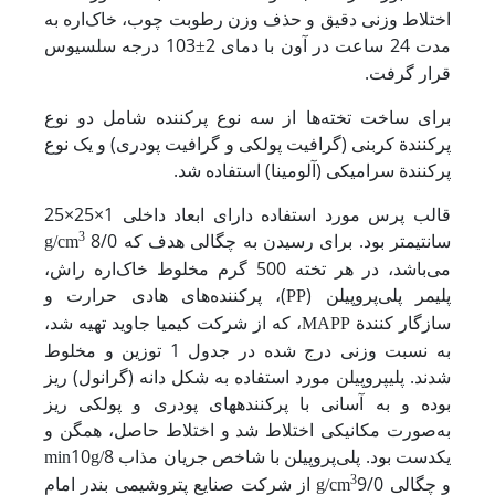
اختلاط وزنی دقیق و حذف وزن رطوبت چوب، خاک‌اره به
مدت 24 ساعت در آون با دمای 2
103 درجه سلسیوس
±
قرار‌ گرفت.
برای ساخت تخته‌ها از سه نوع پرکننده شامل دو نوع
پرکنندة کربنی (گرافیت پولکی و گرافیت پودری) و یک نوع
پرکنندة سرامیکی (آلومینا) استفاده شد.
قالب پرس مورد استفاده دارای ابعاد داخلی 1×25×25
سانتیمتر بود. برای رسیدن به چگالی هدف که
8/0
3
g/cm
می‌باشد، در هر تخته 500 گرم مخلوط خاک‌اره راش،
پلیمر پلی‌پروپیلن (
)، پرکننده‌های هادی حرارت و
PP
سازگار کنندة
، که از شرکت کیمیا جاوید تهیه شد،
MAPP
به نسبت وزنی درج شده در جدول 1 توزین و مخلوط
شدند. پلی­پروپیلن مورد استفاده به شکل دانه (گرانول) ریز
بوده و به آسانی با پرکننده­های پودری و پولکی ریز
به‌صورت مکانیکی اختلاط شد و اختلاط حاصل، همگن و
یکدست بود. پلی‌پروپیلن با شاخص جریان مذاب
8
10
min
g/
و چگالی
9/0
3
از شرکت صنایع پتروشیمی بندر امام
g/cm