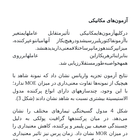
آزمون‌های مکانیکی
در
کلیه
آزمون‌های
مکانیکی تأثیر
متقابل عامل­های
متغیر
با
آزمون
فاکتوریل
بررسی
شد
و
در
هیچ‌یک
از آنها
میان
نوع
پرکننده،
میزان
پرکننده
و
زمان
پرس
اختلاف
معنی‌داری
دیده
نشد.
بنابراین
اثر
هریک
از
این عامل­ها
بر
روی
همه
خواص
به‌طور
مستقل
ارزیابی شد.
نتایج آزمون تجزیه واریانس نشان داد که نمونة شاهد با
هیچ­یک از نمونه‌ها تفاوت معنی‌داری در میزان
ندارد؛
MOE
با این وجود، چندسازه­های دارای انواع پرکننده مدول
الاستیسیتة بیشتری نسبت به شاهد نشان دادند (شکل 3).
شکل 4 مدول گسیختگی تیمارهای مختلف را نشان
می‌دهد. در میان پرکننده­ها گرافیت پولکی به دلیل
چسبندگی ضعیف بین پلیمر و پرکننده، کاهش معنی‏داری را
در میزان
نشان داد. زمان پرس نیز تاثیر معنی­داری
MOR