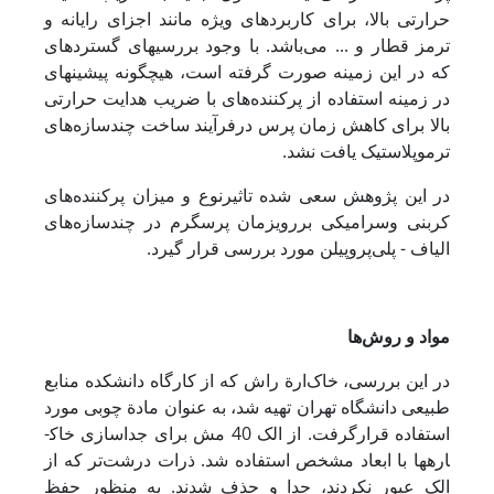
حرارتی بالا، برای کاربرد‌های ویژه مانند اجزای رایانه و
ترمز قطار و ... می‌باشد.
با وجود بررسی­های گسترده­ای
که در این زمینه صورت گرفته است، هیچگونه پیشینه­ای
در زمینه استفاده از پرکننده‌های با ضریب هدایت حرارتی
بالا برای کاهش زمان پرس درفرآیند ساخت چندسازه‌های
ترموپلاستیک یافت نشد.
در این پژوهش سعی شده تاثیر
نوع و میزان پرکننده‌های
کربنی و
سرامیکی بر
روی
زمان پرس
گرم در چندسازه‌‌های
الیاف - پلی‌پروپیلن مورد بررسی قرار گیرد.
مواد و روش‌ها
در این بررسی، خاک‌ارة راش که از کارگاه دانشکده منابع
طبیعی دانشگاه تهران تهیه شد، به ‌عنوان مادة چوبی مورد
استفاده
قرار‌گرفت. از الک 40 مش برای جداسازی خاک­
اره­ها با ابعاد مشخص استفاده شد. ذرات درشت‌تر که از
الک عبور نکردند، جدا و حذف شدند. به ‌منظور
حفظ