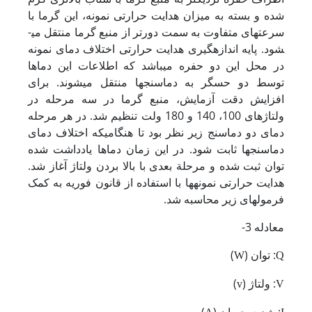
شده و بسته به میزان هدایت حرارتی نمونه، این گرما با
سرعت­های متفاوت به سمت دورتر از منبع گرما منتقل می­
شود. پایه اندازه­گیری هدایت حرارتی اختلاف دمای نمونه
در محل این دو حفره می­باشد که اطلاعات این دماها
توسط دو حسگر به دماسنج­ها منتقل می­شوند. برای
افزایش دقت آزمایش، منبع گرما در سه مرحله در
ولتاژهای 100
، 140 و 180 ولت تنظیم شد. در هر مرحله
دمای دو دماسنج زیر نظر بود تا هنگامی­که اختلاف دمای
دماسنج­ها ثابت شود. در این زمان دماها یادداشت شده
توان ثبت شده و مرحلة بعدی با بالا بردن ولتاژ آغاز شد.
هدایت حرارتی نمونه­ها با استفاده از قانون فوریه به کمک
فرمول­های زیر محاسبه شد.
معادله 3-
: توان (
)
W
Q
: ولتاژ (
)
v
V
: شدت جریان (
)