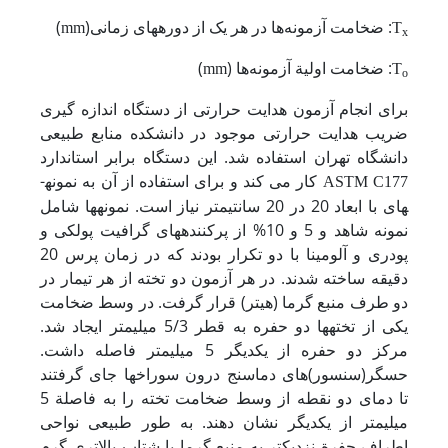
: ضخامت آزمونه‌ها در هر یک از دوره­های زمانی
(
)
mm
T
x
: ضخامت اولیة آزمونه‌ها (
)
mm
T
o
برای انجام آزمون هدایت حرارتی از دستگاه اندازه گیری
ضریب هدایت حرارتی موجود در دانشکده منابع طبیعی
دانشگاه تهران استفاده شد. این دستگاه برابر استاندارد
کار می کند و برای استفاده از آن به نمونه­
ASTM C177
های با ابعاد 20 در 20 سانتی­متر نیاز است. نمونه­ها شامل
نمونه شاهد و 5 و 10% از پرکننده­های گرافیت پولکی و
پودری و آلومینا با دو تکرار بودند که در زمان پرس 20
دقیقه ساخته شدند. در هر آزمون دو تخته از هر تیمار در
دو طرف منبع گرما (هیتر) قرار گرفت. در وسط ضخامت
یکی از تخته­ها دو حفره به قطر 5/3 میلیمتر ایجاد شد.
مرکز دو حفره از یکدیگر 5 میلیمتر فاصله داشت.
حسگر(سنسور)های دماسنج درون سوراخ­ها جای گرفتند
تا دمای دو نقطه از وسط ضخامت تخته را به فاصلة 5
میلی­متر از یکدیگر نشان دهند. به طور طبیعی نواحی
اطراف حفرة نزدیک­تر به منبع گرما با شتاب بالاتری گرم