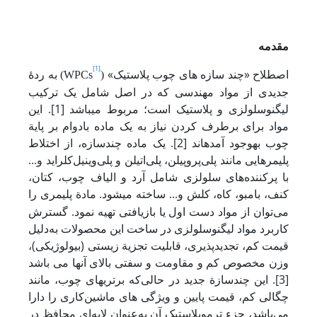
مقدمه
[1]
اصطلاح «چند سازه ­های چوب پلاستیک»
به ردۀ
)
(WPCs
جدیدی از مواد مهندسی که در اصل شامل یک ترکیب
لیگنوسلولزی و پلاستیک است؛ مربوط می­با­شد [1].
این
مواد برای برطرف کردن نیاز به یک ماده بادوام بر پایة
چوب به­وجود آمده­اند [2]. یک ماده چندسازه، از اختلاط
پلیمرهایی مانند پلی‌پروپیلن، پلی‌اتیلن و پلی‌وینیل‌کلراید و...
با پرکننده‌های سلولزی شامل آرد و الیاف چوب، کتان،
کنف، بامبو، کاه، کلش و... ساخته می
شود. مادة پلیمری را
می‌توان از مواد دست اول یا بازیافتی تهیه نمود. گسترش
کاربرد مواد لیگنوسلولزی در ساخت این محصولات به‌دلیل
قیمت کم، تجدیدپذیری، قابلیت تجزیة زیستی (بیولوژیکی)،
وزن مخصوص کم و مقاومت و سفتی بالای آن­ها می باشد
[3]. این چندسازة جدید در حالی‌که برتری­های چوب، مانند
چگالی کم، قیمت پایین و ویژگی های ماشین‌کاری را دارا
می‌باشد، جزء ترموپلاستیک آن به‌عنوان لایه‌ای محافظ در