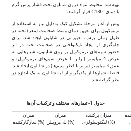
تهیه شد. مخلوط مواد درون شابلون تحت فشار پرس گرم
با دمای
180 قرار گرفتند.
°C
پیش از آغاز مرحلة تشکیل کیک به‌دلیل نیاز به استفاده از
ترموکوپل برای تعیین دمای وسط ضخامت (مغز) تخته در
طول زمان پرس، تغییراتی در شابلون ایجاد شد. برای
جلوگیری از ایجاد نایکنواختی در ضخامت تخته در اثر
حضور سیم‌های ترموکوپل بر روی شابلون، شیارهایی به
عرض 4 میلیمتر (برابر با عرض سیم‌های ترموکوپل) و
عمق 3 میلیمتر (برابر با قطر سیم‌ها) در شابلون ایجاد شد.
فاصلة شیارها از یکدیگر و از لبة شابلون به ‌یک ‌اندازه در
‌نظر گرفته ‌شد.
جدول 1- تیمارهای مختلف و ترکیبات آن‌ها
نده
میزان پرکننده
میزان
میزان
لیگنوسلولزی (%)
پلی‌پروپیلن (%)
سازگارکننده (%)