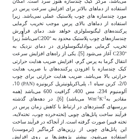
می‌باشد، مرکز کیک چندسازه هنوز سرد است. امکان
استفاده از دماهای بالاتر برای افزایش سرعت پرس در
مورد چندسازه های چوب پلاستیک عملی نمی‌باشد. زیرا
استفاده از دماهای بالای پرس موجب تخریب گرمایی
پرکننده‌های لیگنوسلولزی خواهد شد. دمای فرآورش
چندسازه‌های چوب پلاستیک محدود به
‌200
می‌باشد‎‏ًًٌ‏ْ زیرا
°C
تخریب گرمایی ‌مواد
لیگنوسلولزی در دمای نزدیک به
230 آغاز می
‌شود [5]. یکی از راه‌های افزایش سرعت
°C
انتقال گرما به پرس گرم، افزایش ضریب هدایت حرارتی
کیک چندسازه با افزودن پرکننده‌های با ضریب هدایت
حرارتی بالا می‌باشد. ضریب هدایت حرارتی برای چوب
2/0، کربن سیاه 1، پلی‌اکریلونیتریل کربونیزه‌
10،
(PAN)
آلومنیوم 234، مس 400، گرافیت 600 می‌باشد (همه
مقادیر به‌
-1
-1
می‌باشد) [6]. در دهه‌های گذشته
Wm
K
بررسی
های گسترده­ای در ارتباط با کاهش زمان پرس در
فرآیند ساخت پانل‌های چوبی (تخته‌خرده چوب، تخته‌لایه،
تخته فیبر) صورت گرفته ‌است. از آنجاکه در فرآیند ساخت
این پانل‌های چوبی از رزین‌های گرماگیر (ترموست)
استفاده می‌شود، بیشتر پژوهش‌ها بر روی افزایش