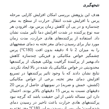
نتیجه­گیری
هدف این پژوهش بررسی امکان افزایش کارایی مرحله
پرس با افزایش شدت انتقال حرارت از سطح به مغز
چندسازه و در پی آن کاهش زمان پرس بود. افزودن هر
سه نوع پرکننده در شدت افزایش دما تأثیر مثبت نشان
داد. استفاده از پرکننده‌های هادی حرارت، مدت زمان
مورد نیاز برای رسیدن دمای مغز تخته به دمای صفحه‏های
o
C180) را به میزان 2 تا 4 دقیقه بدون افت
پرس (
چشمگیر خواص مکانیکی و فیزیکی چندسازه کاهش
داد.به­غیر از پرکنندة گرافیت پولکی هیچ­یک از پرکننده­ها
محدودیتی در خواص مکانیکی یاد شده در بالا ایجاد نکردند.
نتایج نشان دادند که با وجود تاثیر پرکننده­ها در تسریع
افزایش دمای مغز تخته، برخی از خواص مکانیکی
(کشش، خمش و ضربه) در نمونه­های حاصل از پرس 20
دقیقه­ای نسبت به پرس 15 دقیقه­ای بالاتر بودند. احتمال
دارد این مساله ناشی از این حقیقت باشد که گرچه نبود
پرکننده­های هادی حرارت باعث تاخیر در رسیدن دمای
o
C180 شده است؛ ولی پس از رسیدن به این
مغز تخته به