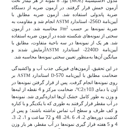
مدول الاستیسیته (
) بود. 8 نمونه از هر تیمار تحت
MOE
آزمون خمش قرار گرفتند. در آزمون ضربه از دستگاه
ضربة پاندولی استفاده شد. آزمون ضربه مطابق با
آیین‌نامة 256
استاندارد
انجام شد و مقاومت به
ASTM
D-
ضربة نمونه‌ها بر حسب
2
محاسبه شد. در آزمون
J/m
سختی از نمونه‌های شکسته شده در آزمون ضربه استفاده
شد. هر یک از نمونه‌ها در سه ناحیة متفاوت، مطابق با
آیین‌نامة 2240
استاندارد
آزمایش شدند و
ASTM
D-
میانگین آن‌ها به‌منظور تعیین سختی نمونه‌ها محاسبه شد.
در این تحقیق، آزمون‌های فیزیکی جذب آب و واکشیدگی
ضخامت مطابق با آیین‌نامه 570-
استاندارد
بر
ASTM
D
روی نمونه‌ها انجام گرفت. پس از قرار گرفتن نمونه‌ها در
آون با دمای
2
o
103، ضخامت مرکز و 4 نقطه از لبه‌ها
C
±
و وزن به طور کامل خشک آن‌ها اندازه‌گیری شد. نمونه‌ها
در آب مقطر قرار گرفتند به طوری که با یکدیگر و با کناره
و کف ظرف و سطح آب تماس نداشته باشند؛ و پس از
گذشت دوره‌های 2، 4، 6 ،24، 48 و 72 ساعت و 1، 2، 3،
4 و 5 هفته قرار گیری نمونه‌ها در آب مقطر، هر بار وزن