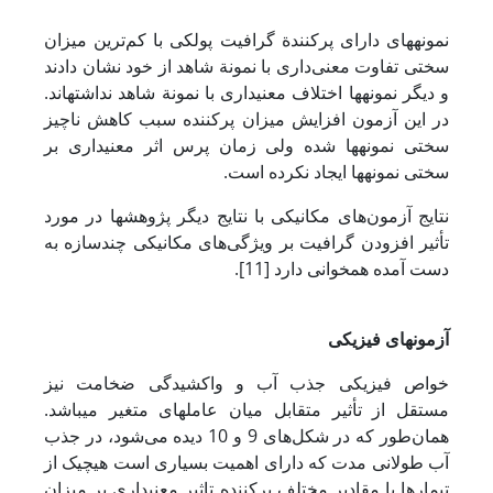
نمونه­های دارای پرکنندة گرافیت پولکی با کم‌ترین میزان
سختی تفاوت معنی‌داری با نمونة شاهد از خود نشان دادند
و دیگر نمونه­ها اختلاف معنی­داری با نمونة شاهد نداشته­اند.
در این آزمون افزایش میزان پرکننده سبب کاهش ناچیز
سختی نمونه­ها شده ولی زمان پرس اثر معنی­داری بر
سختی نمونه­ها ایجاد نکرده است.
نتایج آزمون‌های مکانیکی با نتایج دیگر پژوهش­ها در مورد
تأثیر افزودن گرافیت بر ویژگی‌های مکانیکی چندسازه به
دست آمده همخوانی دارد [11].
آزمون‏های فیزیکی
خواص فیزیکی جذب آب و واکشیدگی ضخامت نیز
مستقل از تأثیر متقابل میان عامل­های متغیر می­باشد.
همان‌طور که در شکل‌های 9 و 10 دیده می‌شود، در جذب
آب طولانی مدت که دارای اهمیت بسیاری است هیچ­یک از
تیمارها با مقادیر مختلف پرکننده تاثیر معنی‏داری بر میزان