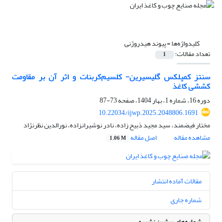
کلیدواژه‌ها =
پیوند هیدروژنی
تعداد مقالات:
1
سنتز کمپلکس گلیسیرین- کلسیم‌کربنات و اثر آن بر مقاومت
کششی کاغذ
دوره 16، شماره 1، بهار 1404، صفحه
73-87
10.22034/ijwp.2025.2048806.1691
مختار فیضمند، سید مجید ذبیح زاده، نادر نوشیرانزاده، نورالدین نظرنژاد
مشاهده مقاله
اصل مقاله
1.06 M
مقالات آماده انتشار
شماره جاری
شماره‌های پیشین نشریه