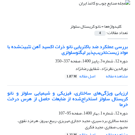
کلیدواژه‌ها =
نانو کریستال سلولز
تعداد مقالات:
4
بررسی عملکرد ضد باکتریایی نانو ذرات اکسید آهن تثبیت‌شده با
مواد زیست‌تخریب‌پذیر لیگنوسلولزی
دوره 12، شماره 3، پاییز 1400، صفحه
337-350
نورالدین نظرنژاد، شقایق رضانژاد
مشاهده مقاله
اصل مقاله
1.87 M
ارزیابی ویژگی‌های ساختاری، فیزیکی و شیمیایی سلولز و نانو
کریستال سلولز استخراج‌شده از ضایعات حاصل از هرس درخت
خرما
دوره 12، شماره 1، بهار 1400، صفحه
95-107
نجمه سالاری بردسیری، مجید حجازی مهریزی، ربیع بهروز، هرمزد نقوی،
محبوب صفاری، مجید فکری
مشاهده مقاله
اصل مقاله