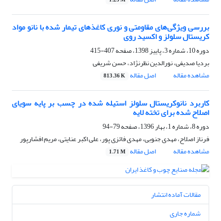
1.25 M
بررسی ویژگی‌های مقاومتی و نوری کاغذهای تیمار شده با نانو مواد
کریستال سلولز و اکسید روی
دوره 10، شماره 3، پاییز 1398، صفحه
407-415
بردیا صدیفی، نورالدین نظرنژاد، حسن شریفی
مشاهده مقاله
اصل مقاله
813.36 K
کاربرد نانوکریستال سلولز استیله شده در چسب بر پایه سویای
اصلاح شده برای تخته لایه
دوره 8، شماره 1، بهار 1396، صفحه
79-94
فرناز اصلاح، مهدی جنوبی، مهدی فائزی پور، علی اکبر عنایتی، مریم افشارپور
مشاهده مقاله
اصل مقاله
1.71 M
مقالات آماده انتشار
شماره جاری