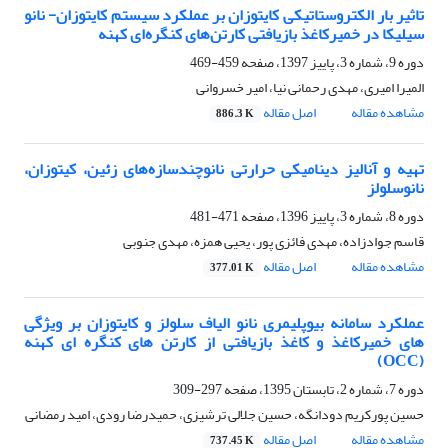
تاثیر بار الکتروستاتیکی کایتوزان بر عملکرد سیستم کایتوزان- نانو
سیلیکا در خمیرکاغذ بازیافتی کارتن‌های کنگره‌ای کهنه
دوره 9، شماره 3، پاییز 1397، صفحه
459-469
المیرا امیری، مهدی رحمانی نیا، امیر خسروانی
مشاهده مقاله
اصل مقاله
886.3 K
تهیه و آنالیز دینامیکی حرارتی نانوچندسازه‌های زئین، کیتوزان،
نانوسلولز
دوره 8، شماره 3، پاییز 1396، صفحه
471-481
قاسم جوادزاده، مهدی فائزی پور، یحیی همزه، مهدی جنوبی
مشاهده مقاله
اصل مقاله
377.01 K
عملکرد سامانه بیوپلیمری نانو الیاف سلولز و کایتوزان بر ویژگی
های خمیرکاغذ و کاغذ بازیافتی از کارتن های کنگره ای کهنه
(OCC)
دوره 7، شماره 2، تابستان 1395، صفحه
297-309
حسین پورکریم دودانگه، حسین جلالی ترشیزی، حمیدرضا رودی، امید رمضانی
مشاهده مقاله
اصل مقاله
737.45 K