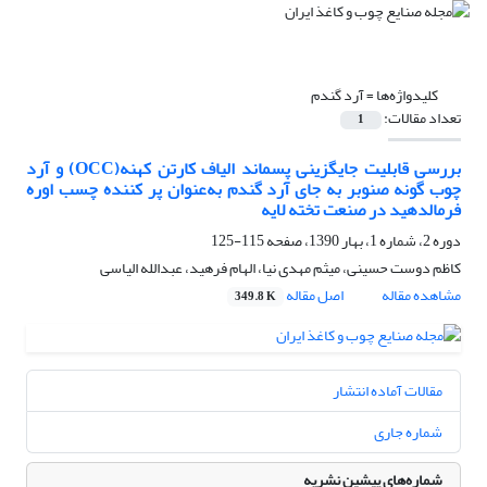
کلیدواژه‌ها =
آرد گندم
تعداد مقالات:
1
بررسی قابلیت جایگزینی پسماند الیاف کارتن کهنه(OCC) و آرد
چوب گونه صنوبر به جای آرد گندم به‌عنوان پر کننده چسب اوره
فرمالدهید در صنعت تخته لایه
دوره 2، شماره 1، بهار 1390، صفحه
115-125
کاظم دوست حسینی، میثم مهدی نیا، الهام فرهید، عبدالله الیاسی
مشاهده مقاله
اصل مقاله
349.8 K
مقالات آماده انتشار
شماره جاری
شماره‌های پیشین نشریه