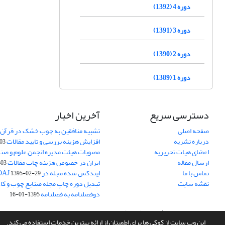
دوره 4 (1392)
دوره 3 (1391)
دوره 2 (1390)
دوره 1 (1389)
دسترسی سریع
آخرین اخبار
صفحه اصلی
تشبیه منافقین به چوب خشک در قرآن 
درباره نشریه
افزایش هزینه بررسی و تایید مقالات
05-15
اعضای هیات تحریریه
مصوبات هیئت مدیره انجمن علوم و صنا
ارسال مقاله
ایران در خصوص هزینه چاپ مقالات
-05-15
تماس با ما
ایندکس شده مجله در DOAJ
1395-02-29
نقشه سایت
تبدیل دوره چاپ مجله صنایع چوب و کاغذ
دوفصلنامه به فصلنامه
1395-01-16
سامانه مدیریت نشریات علمی.
طراحی و پیاده سازی از
سیناوب
این وب سایت از کوکی ها برای اطمینان از ارائه بهترین خدمات استفاده می کند.