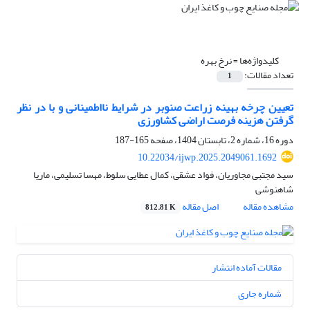
کلیدواژه‌ها =
نرخ بهره
تعداد مقالات:
1
تعیین چرخه بهینه زراعت صنوبر در شرایط نااطمینانی و با در نظر
گرفتن هزینه فرصت اراضی کشاورزی
دوره 16، شماره 2، تابستان 1404، صفحه
165-187
10.22034/ijwp.2025.2049061.1692
سید مجتبی مجاوریان، فواد عشقی، کمال عطایی سلوط، مهسا تسلیمی، ماریا
شاهنوشی
مشاهده مقاله
اصل مقاله
812.81 K
مقالات آماده انتشار
شماره جاری