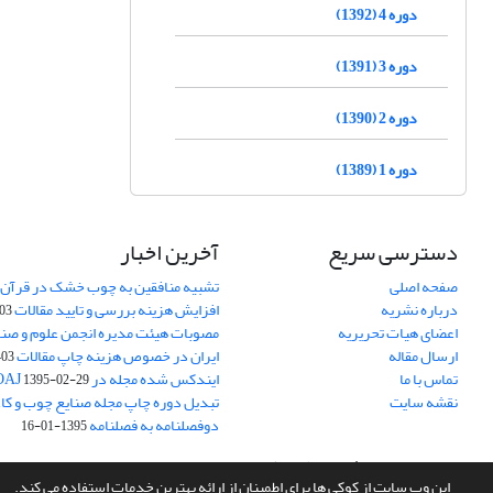
دوره 4 (1392)
دوره 3 (1391)
دوره 2 (1390)
دوره 1 (1389)
دسترسی سریع
آخرین اخبار
صفحه اصلی
تشبیه منافقین به چوب خشک در قرآن 
درباره نشریه
افزایش هزینه بررسی و تایید مقالات
05-15
اعضای هیات تحریریه
مصوبات هیئت مدیره انجمن علوم و صنا
ارسال مقاله
ایران در خصوص هزینه چاپ مقالات
-05-15
تماس با ما
ایندکس شده مجله در DOAJ
1395-02-29
نقشه سایت
تبدیل دوره چاپ مجله صنایع چوب و کاغذ
دوفصلنامه به فصلنامه
1395-01-16
سامانه مدیریت نشریات علمی.
طراحی و پیاده سازی از
سیناوب
این وب سایت از کوکی ها برای اطمینان از ارائه بهترین خدمات استفاده می کند.