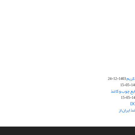
کریم
1403-12-24
1403-
یع چوب و کاغذ
1403
 ایران از