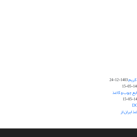
کریم
1403-12-24
1403-
یع چوب و کاغذ
1403
 ایران از