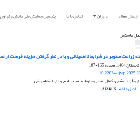
ارسال مقاله
داوران
تماس با ما
پنجمین همایش ملی دانش و نوآوری
دل فاستمن
نه زراعت صنوبر در شرایط نااطمینانی و با در نظر گرفتن هزینه فرصت ارا
165-187
10.22034/ijwp.2025.2
ن، فواد عشقی، کمال عطایی سلوط، مهسا تسلیمی، ماریا شاهنوشی
اصل مقاله
812.81 K