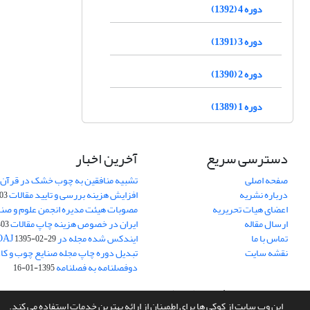
دوره 4 (1392)
دوره 3 (1391)
دوره 2 (1390)
دوره 1 (1389)
دسترسی سریع
آخرین اخبار
صفحه اصلی
تشبیه منافقین به چوب خشک در قرآن 
درباره نشریه
افزایش هزینه بررسی و تایید مقالات
05-15
اعضای هیات تحریریه
مصوبات هیئت مدیره انجمن علوم و صنا
ارسال مقاله
ایران در خصوص هزینه چاپ مقالات
-05-15
تماس با ما
ایندکس شده مجله در DOAJ
1395-02-29
نقشه سایت
تبدیل دوره چاپ مجله صنایع چوب و کاغذ
دوفصلنامه به فصلنامه
1395-01-16
سامانه مدیریت نشریات علمی.
طراحی و پیاده سازی از
سیناوب
این وب سایت از کوکی ها برای اطمینان از ارائه بهترین خدمات استفاده می کند.