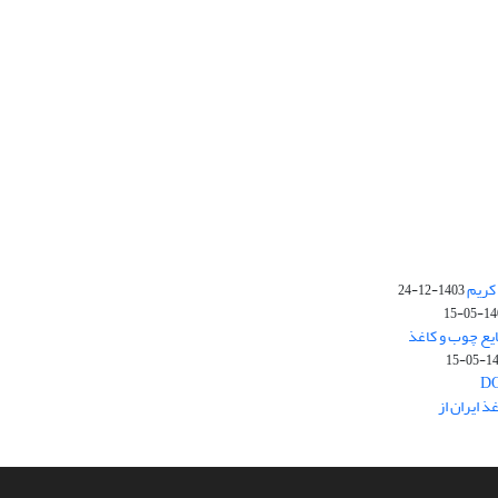
کریم
1403-12-24
1403-
یع چوب و کاغذ
1403
 ایران از