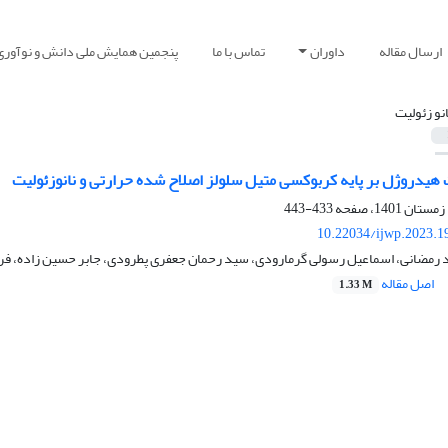
ارسال مقاله
داوران
تماس با ما
پنجمین همایش ملی دانش و نوآوری
انو زئولیت
هیدروژل بر پایه کربوکسی متیل سلولز اصلاح شده حرارتی و نانوزئولیت
433-443
10.22034/ijwp.2023.1
د رمضانی، اسماعیل رسولی گرمارودی، سید رحمان جعفری پطرودی، جابر حسین زاده، ف
اصل مقاله
1.33 M