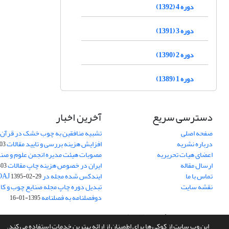
دوره 4 (1392)
دوره 3 (1391)
دوره 2 (1390)
دوره 1 (1389)
دسترسی سریع
آخرین اخبار
صفحه اصلی
تشبیه منافقین به چوب خشک در قرآن 
درباره نشریه
افزایش هزینه بررسی و تایید مقالات
05-15
اعضای هیات تحریریه
مصوبات هیئت مدیره انجمن علوم و صنا
ارسال مقاله
ایران در خصوص هزینه چاپ مقالات
-05-15
تماس با ما
ایندکس شده مجله در DOAJ
1395-02-29
نقشه سایت
تبدیل دوره چاپ مجله صنایع چوب و کاغذ
دوفصلنامه به فصلنامه
1395-01-16
سامانه مدیریت نشریات علمی.
طراحی و پیاده سازی از
سیناوب
این وب سایت از کوکی ها برای اطمینان از ارائه بهترین خدمات استفاده می کند.