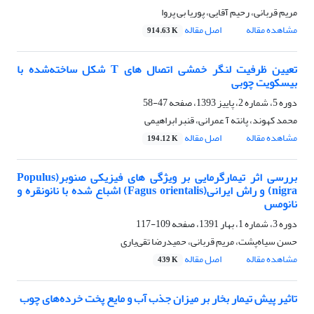
مریم قربانی، رحیم آقایی، پوریا بی پروا
مشاهده مقاله
اصل مقاله
914.63 K
تعیین ظرفیت لنگر خمشی اتصال های T شکل ساخته‌شده با
بیسکویت چوبی
دوره 5، شماره 2، پاییز 1393، صفحه
47-58
محمد کهوند، پانته آ عمرانی، قنبر ابراهیمی
مشاهده مقاله
اصل مقاله
194.12 K
بررسی اثر تیمار‌گرمایی بر ویژگی های فیزیکی صنوبر(Populus
nigra) و راش ایرانی(Fagus orientalis) اشباع شده با نانونقره و
نانومس
دوره 3، شماره 1، بهار 1391، صفحه
109-117
حسن سیاه‌پشت، مریم قربانی، حمید‌رضا تقی‌یاری
مشاهده مقاله
اصل مقاله
439 K
تاثیر پیش تیمار بخار بر میزان جذب آب و مایع پخت خرده‌های چوب