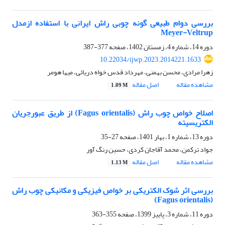
بررسی دوام طبیعی گونه چوبی راش ایرانی با استفاده ازمدل
Meyer-Veltrup
دوره 14، شماره 4، زمستان 1402، صفحه
377-387
10.22034/ijwp.2023.2014221.1633
زهرا مرادی، محسن بهمنی، مهرداد قدس خواه دریائی، میها هومر
مشاهده مقاله
اصل مقاله
1.09 M
اصلاح خواص چوب راش (Fagus orientalis) از طریق عبورجریان
الکتریسیته
دوره 13، شماره 1، بهار 1401، صفحه
27-35
جواد ترکمن، محمد آقاجان کردی، حسین رنگ آور
مشاهده مقاله
اصل مقاله
1.13 M
بررسی اثر شوک الکتریکی بر خواص فیزیکی و مکانیکی چوب راش
(Fagus orientalis)
دوره 11، شماره 3، پاییز 1399، صفحه
355-363