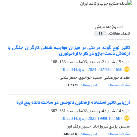
کلیدواژه‌ها =
راش
تعداد مقالات:
11
تاثیر نوع گونه درختی بر میزان مواجهه شغلی کارگران جنگل با
ارتعاش دست-بازو در کار با اره‌موتوری
دوره 15، شماره 2، تابستان 1403، صفحه
153-168
10.22034/ijwp.2024.2027508.1658
مقداد جورغلامی، سمیه خواجوی، جعفر فتحی
مشاهده مقاله
اصل مقاله
1.23 M
ارزیابی تاثیر استفاده ازمحلول نانومس در ساخت تخته پنج لایه
دوره 14، شماره 4، زمستان 1402، صفحه
351-362
10.22034/ijwp.2023.1999616.1607
محسن ایزدی فیروزآباد، حسین رنگ آور
مشاهده مقاله
اصل مقاله
602.78 K