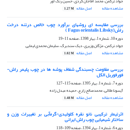
جواد ترکمن، محمد آقاجان کردی، حسین رنگ آور
مشاهده مقاله
اصل مقاله
1.27 M
بررسی مقایسه ای روشهای برآورد چوب خالص درتنه درخت
راش(Fagus orientalis Libsky )
دوره 10، شماره 1، بهار 1398، صفحه
11-19
جواد ترکمن، مژگان وزیری، دیک سندبرگ، سلیمان محمدی لیمایی
مشاهده مقاله
اصل مقاله
1.02 M
بررسی مقاومت چسبندگی شفاف پوشه ها در چوب پلیمر راش-
فورفوریل الکل
دوره 7، شماره 1، بهار 1395، صفحه
115-127
آیسونا طلائی، محمدصالح زارع، حمیده عبدل زاده
مشاهده مقاله
اصل مقاله
1.48 M
اثرتیمار ترکیبی نانو نقره کلوئیدی-گرمآبی بر تغییرات وزن و
ساختار شیمیایی ‌چوب‌ راش ایرانی
دوره 6، شماره 1، بهار 1394، صفحه
109-118