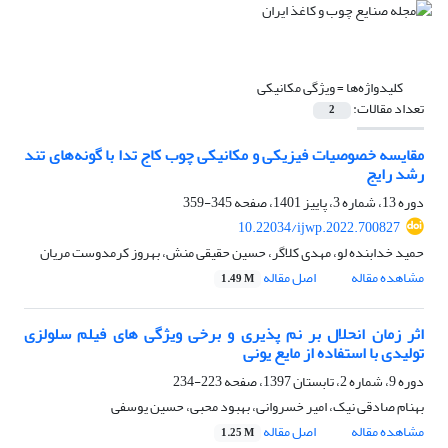
کلیدواژه‌ها =
ویژگی مکانیکی
تعداد مقالات:
2
مقایسه خصوصیات فیزیکی و مکانیکی چوب کاج تدا با گونه‌های تند
رشد رایج
دوره 13، شماره 3، پاییز 1401، صفحه
345-359
10.22034/ijwp.2022.700827
حمید خدابنده لو، مهدی کلاگر، حسین حقیقی منش، بهروز کرمدوست مریان
مشاهده مقاله
اصل مقاله
1.49 M
اثر زمان انحلال بر نم پذیری و برخی ویژگی های فیلم سلولزی
تولیدی با استفاده از مایع یونی
دوره 9، شماره 2، تابستان 1397، صفحه
223-234
بهنام صادقی نیک، امیر خسروانی، بهبود محبی، حسین یوسفی
مشاهده مقاله
اصل مقاله
1.25 M