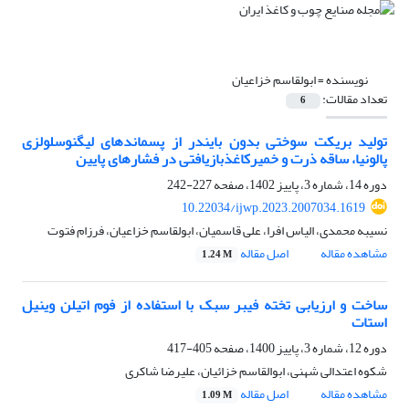
نویسنده =
ابولقاسم خزاعیان
تعداد مقالات:
6
تولید بریکت سوختی بدون بایندر از پسماندهای لیگنوسلولزی
پالونیا، ساقه ذرت و خمیرکاغذبازیافتی در فشارهای پایین
دوره 14، شماره 3، پاییز 1402، صفحه
227-242
10.22034/ijwp.2023.2007034.1619
نسیبه محمدی، الیاس افرا، علی قاسمیان، ابولقاسم خزاعیان، فرزام فتوت
مشاهده مقاله
اصل مقاله
1.24 M
ساخت و ارزیابی تخته فیبر سبک با استفاده از فوم اتیلن وینیل
استات
دوره 12، شماره 3، پاییز 1400، صفحه
405-417
شکوه اعتدالی شهنی، ابوالقاسم خزائیان، علیرضا شاکری
مشاهده مقاله
اصل مقاله
1.09 M