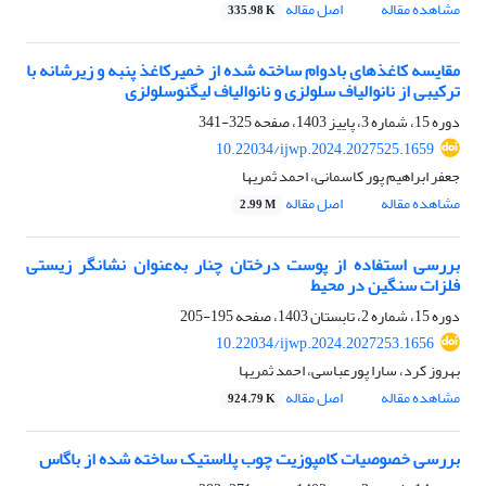
مشاهده مقاله
اصل مقاله
335.98 K
مقایسه کاغذهای بادوام ساخته شده از خمیرکاغذ پنبه و زیرشانه با
ترکیبی از نانوالیاف سلولزی و نانوالیاف لیگنوسلولزی
دوره 15، شماره 3، پاییز 1403، صفحه
325-341
10.22034/ijwp.2024.2027525.1659
جعفر ابراهیم پور کاسمانی، احمد ثمریها
مشاهده مقاله
اصل مقاله
2.99 M
بررسی استفاده از پوست درختان چنار به‌عنوان نشانگر زیستی
فلزات سنگین در محیط
دوره 15، شماره 2، تابستان 1403، صفحه
195-205
10.22034/ijwp.2024.2027253.1656
بهروز کرد، سارا پورعباسی، احمد ثمریها
مشاهده مقاله
اصل مقاله
924.79 K
بررسی خصوصیات کامپوزیت چوب پلاستیک ساخته شده از باگاس