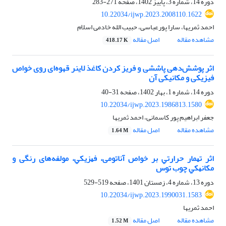
دوره 14، شماره 3، پاییز 1402، صفحه
271-283
10.22034/ijwp.2023.2008110.1622
احمد ثمریها، سارا پورعباسی، حبیب الله خادمی اسلام
مشاهده مقاله
اصل مقاله
418.17 K
اثر پوشش‌دهی پاششی و فریز کردن کاغذ لاینر قهوه‌ای روی خواص
فیزیکی و مکانیکی آن
دوره 14، شماره 1، بهار 1402، صفحه
31-40
10.22034/ijwp.2023.1986813.1580
جعفر ابراهیم پور کاسمانی، احمد ثمریها
مشاهده مقاله
اصل مقاله
1.64 M
اﺛﺮ ﺗﻴﻤﺎر ﺣﺮارﺗﻲ ﺑﺮ ﺧﻮاص آناتومی، ﻓﻴﺰﻳﻜﻲ، مولفه‌های رنگی و
ﻣﻜﺎﻧﻴﻜﻲ ﭼﻮب توس
دوره 13، شماره 4، زمستان 1401، صفحه
519-529
10.22034/ijwp.2023.1990031.1583
احمد ثمریها
مشاهده مقاله
اصل مقاله
1.52 M