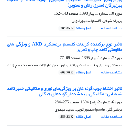
پهن‌برگان (ممرز، راش و صنوبر)
دوره 10، شماره 1، بهار 1398، صفحه
143-152
پریزاد شیخی، قاسم اسدپور اتوئی
مشاهده مقاله
اصل مقاله
789.85 K
تاثیر نوع پرکننده کربنات کلسیم برعملکرد AKD و ویژگی های
مقاومتی کاغذ چاپ و تحریر
دوره 7، شماره 1، بهار 1395، صفحه
69-77
محمدتقی منقولی، قاسم اسدپوراتوئی، نورالدین نظرنژاد، سیدمجید ذبیح زاده
مشاهده مقاله
اصل مقاله
662.76 K
تاثیر اختلاط چوب گونه غان بر ویژگی‌های نوری و مکانیکی خمیرکاغذ
شیمیایی- مکانیکی تهیه شده از گونه‌های جنگلی
دوره 6، شماره 2، پاییز 1394، صفحه
275-284
مجتبی گلی، قاسم اسدپوراتویی، سعید مهدوی
مشاهده مقاله
اصل مقاله
559.23 K