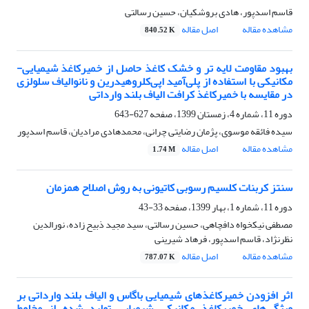
قاسم اسدپور، هادی بروشکیان، حسین رسالتی
مشاهده مقاله
اصل مقاله
840.52 K
بهبود مقاومت لایه تر و خشک کاغذ حاصل از خمیرکاغذ شیمیایی-
مکانیکی با استفاده از پلی‌آمید اپی‌کلروهیدرین و نانوالیاف سلولزی
در مقایسه با خمیرکاغذ کرافت الیاف بلند وارداتی
دوره 11، شماره 4، زمستان 1399، صفحه
627-643
سیده فائقه موسوی، پژمان رضایتی چرانی، محمدهادی مرادیان، قاسم اسدپور
مشاهده مقاله
اصل مقاله
1.74 M
سنتز کربنات کلسیم رسوبی کاتیونی به روش اصلاح همزمان
دوره 11، شماره 1، بهار 1399، صفحه
33-43
مصطفی نیکخواه دافچاهی، حسین رسالتی، سید مجید ذبیح زاده، نورالدین
نظرنژاد، قاسم اسدپور، فرهاد شیرینی
مشاهده مقاله
اصل مقاله
787.07 K
اثر افزودن خمیرکاغذهای شیمیایی باگاس و الیاف بلند وارداتی بر
ویژگی‌های خمیرکاغذ مکانیکی شیمیایی تولید شده از مخلوط