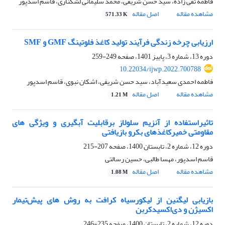
فاطمه تقی زاده، سید حسن شریفی، محمد سلیمانی لشکناری، قاسم اسدپور
مشاهده مقاله
اصل مقاله
571.33 K
ارزیابی چرخه زندگی فرآیند تولید کاغذ فلوتینگ GMF و SMF
دوره 13، شماره 3، پاییز 1401، صفحه
249-259
10.22034/ijwp.2022.700788
فاطمه احمدی سعیدآباد، سید حسن شریفی، اشکان نبوی، قاسم اسدپور
مشاهده مقاله
اصل مقاله
1.21 M
تاثیراستفاده از آنزیم سلولاز برقابلیت آبگیری و ویژگی های
مقاومتی خمیرکاغذهای بکرو بازیافتی
دوره 12، شماره 2، تابستان 1400، صفحه
207-215
قاسم اسدپور، مهسا طالبی، حسین رسالتی
مشاهده مقاله
اصل مقاله
1.08 M
بازیابی لیگنین از لیکور‌سیاه کرافت به روش های پیش‌تیمار
اکسیژن و دی‌اکسیدکربن
دوره 12، شماره 2، تابستان 1400، صفحه
235-246