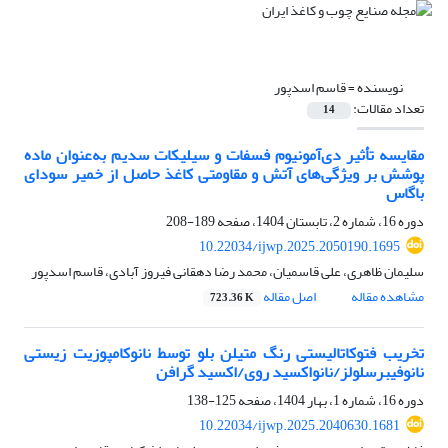
نویسنده =
قاسم اسدپور
تعداد مقالات:
14
مقایسه تأثیر دی‌آمونیوم فسفات و سیلیکات سدیم به‌عنوان ماده
پوشش بر ویژگی‌‌های آتش و مقاومتی کاغذ حاصل از خمیر سودای
باگاس
دوره 16، شماره 2، تابستان 1404، صفحه
189-208
10.22034/ijwp.2025.2050190.1695
سلیمان ظاهری، علی قاسمیان، محمد رضا دهقانی فیروز آبادی، قاسم اسدپور
مشاهده مقاله
اصل مقاله
723.36 K
تخریب فتوکاتالیستی رنگ متیلن بلو توسط نانوکامپوزیت زیستی
نانوفیبرسلولز/نانواکسید روی/اکسید گرافن
دوره 16، شماره 1، بهار 1404، صفحه
125-138
10.22034/ijwp.2025.2040630.1681