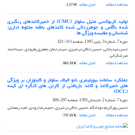
مشاهده مقاله
اصل مقاله
1.17 M
تولید کربوکسی متیل سلولز (CMC) از خمیرکاغذهای رنگبری
شده باگاس و جوهرزدائی شده کاغذهای باطله مخلوط اداری:
شناسائی و مقایسه ویژگی ها
دوره 7، شماره 3، پاییز 1395، صفحه
311-321
حسن مهدیخانی، حسین جلالی ترشیزی، سیدرحمان جعفری پطرودی، سیداحمد
میرشکرائی
مشاهده مقاله
اصل مقاله
861.59 K
عملکرد سامانه بیوپلیمری نانو الیاف سلولز و کایتوزان بر ویژگی
های خمیرکاغذ و کاغذ بازیافتی از کارتن های کنگره ای کهنه
(OCC)
دوره 7، شماره 2، تابستان 1395، صفحه
297-309
حسین پورکریم دودانگه، حسین جلالی ترشیزی، حمیدرضا رودی، امید رمضانی
مشاهده مقاله
اصل مقاله
737.45 K