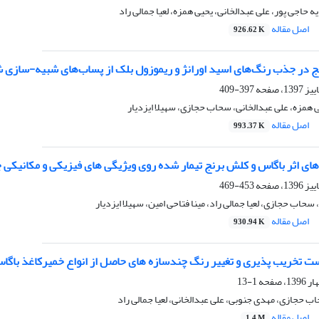
حاجی پور، علی عبدالخانی، یحیی همزه، لعیا جمالی راد
اصل مقاله
926.62 K
ج در جذب رنگ‌های اسید اورانژ و ریموزول بلک از پساب‌های شبیه-سازی 
397-409
 همزه، علی عبدالخانی، سحاب حجازی، سهیلا ایزدیار
اصل مقاله
993.37 K
ای اثر باگاس و کلش برنج تیمار شده روی ویژیگی های فیزیکی و مکانیکی چ
453-469
حاب حجازی، لعیا جمالی راد، مینا فتاحی امین، سهیلا ایزدیار
اصل مقاله
930.94 K
یست تخریب پذیری و تغییر رنگ چندسازه های حاصل از انواع خمیرکاغذ باگا
1-13
اب حجازی، مهدی جنوبی، علی عبدالخانی، لعیا جمالی راد
اصل مقاله
1.4 M