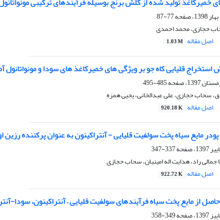
ای خمیرکاغذ تولید شده از کلش برنج بوسیله فرآیندهای ترکیبی مونواتانول
77-87
اب حجازی، محمد احمدی
اصل مقاله
1.03 M
 استخراج قلیایی کاه جو بر ویژگی های خمیرکاغذ های سودا و مونواتانول آ
485-495
ق، سحاب حجازی، علی عبدالخانی، یحیی همزه
اصل مقاله
920.18 K
ز پودر مایع سیاه پخت سولفیت قلیایی - آنتراکینون به عنوان پرکننده رزین ا
337-347
ا جمالی راد، هدایت اله امینیان، سحاب حجازی
اصل مقاله
922.72 K
اصل از مایع پخت سیاه فرآیندهای سولفیت قلیایی – آنتراکینون، سودا-آنت
349-358