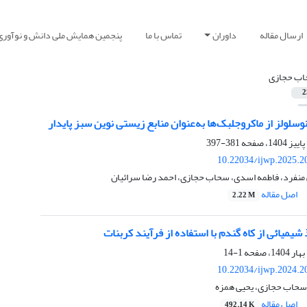
ارسال مقاله
داوران
تماس با ما
پنجمین همایش ملی دانش و نوآوری
ب حجازی
2
نوسلولز از ماکروجلبک‌ها به‌عنوان منابع زیستی نوین سبز پایدار
381-397
10.22034/ijwp.2025.2
 منفرد، فاطمه اسدی، سحاب حجازی، احمد رضا سرائیان
اصل مقاله
2.22 M
شیمیائی از کاه گندم با استفاده از فرآیند کربنات
1-14
10.22034/ijwp.2024.2
حاب حجازی، یحیی همزه
اصل مقاله
492.14 K