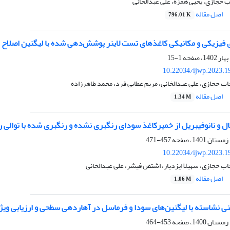
 حجازی، یحیی همزه، علی عبدالخانی
اصل مقاله
796.01 K
ی فیزیکی و مکانیکی کاغذهای تست لاینر پوشش‌دهی شده با لیگنین اصلاح 
1-15
10.22034/ijwp.2023.1
اب حجازی، علی عبدالخانی، مریم عطایی فرد، محمد طاهرزاده
اصل مقاله
1.34 M
نوفیبریل از خمیرکاغذ سودای رنگبری نشده و رنگبری شده با توالی رنگبری ECF و مقایسه ویژگی های مرفولوژیکی و ح
457-471
10.22034/ijwp.2023.1
ب حجازی، سهیلا ایزدیار، اشتفن فیشر، علی عبدالخانی
اصل مقاله
1.06 M
ی نشاسته با لیگنین‌های سودا و فرماسل در آهاردهی سطحی و ارزیابی ویژگ
453-464