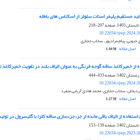
لید مستقیم پلیمر استات سلولز از اسکناس های باطله
207-218
10.22034/ijwp.2024.2
ی جنوبی، پیام مرادپور، سحاب حجازی
اصل مقاله
1.44 M
 از خمیرکاغذ ساقه گوجه فرنگی به عنوان الیاف بلند در تقویت خمیرکاغذ 
433-444
10.22034/ijwp.2024.2
ردیخان، سحاب حجازی، محمد هادی آریایی منفرد
اصل مقاله
1.27 M
ستفاده از الیاف باقی مانده از جزءجزءسازی ساقه کلزا با گلیسرول در تولی
139-153
10.22034/ijwp.2023.2