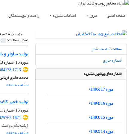
صفحه اصلی
مرور
اطلاعات نشریه
راهنمای نویسندگان
نویسنده =
سحا
تعداد مقالات:
5
مقالات آماده انتشار
تولید سلولز و نا
شماره جاری
دوره 16، شماره 3، پاییز 1404، صفحه
064178.1713
شماره‌های پیشین نشریه
محمد هادی آریائی
مشاهده مقاله
دوره 17 (1405)
تولید خمیر کاغذ 
دوره 16 (1404)
دوره 16، شماره 1، بهار 1404، صفحه
دوره 15 (1403)
025762.1671
زینب بشردوست، س
دوره 14 (1402)
مشاهده مقاله