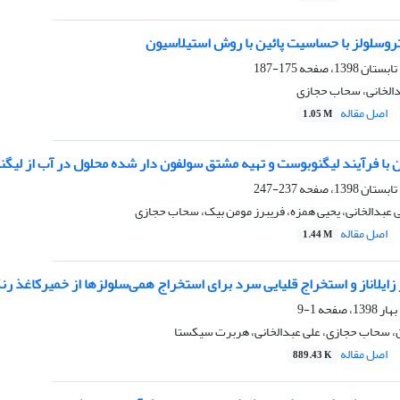
تروسلولز با حساسیت پائین با روش استیلاسیون
175-187
دالخانی، سحاب حجازی
اصل مقاله
1.05 M
 با فرآیند لیگنوبوست و تهیه مشتق سولفون دار شده محلول در آب از لیگ
237-247
 عبدالخانی، یحیی همزه، فریبرز مومن بیک، سحاب حجازی
اصل مقاله
1.44 M
ر زایلاناز و استخراج قلیایی سرد برای استخراج همی‌سلولزها از خمیرکاغذ
1-9
ان، سحاب حجازی، علی عبدالخانی، هربرت سیکستا
اصل مقاله
889.43 K