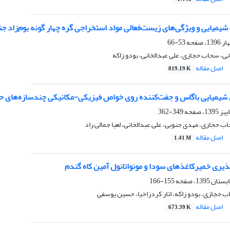
یمیایی و ویژگی‌های زیست‌فعالی مواد استخراجی گره چهار گونه بوم‌زاد ج
53-66
انی، سحاب حجازی، علی عبدالخانی، بودو زاکه
اصل مقاله
819.19 K
 شیمیایی باگاس و جفت‌کننده روی خواص فیزیکی-مکانیکی چندسازه‌های حا
349-362
اب حجازی، مهدی جنوبی، علی عبدالخانی، لعیا جمالی راد
اصل مقاله
1.41 M
یری خمیرکاغذهای سودا و مونواتانول آمین کاه گندم
155-166
 حجازی، بودو زاکه، اتار کردزاخیا، حسین یوسفی
اصل مقاله
673.39 K