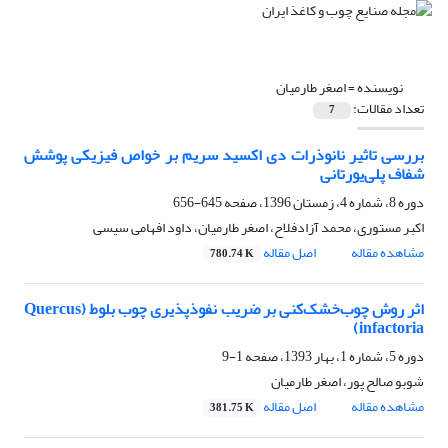
نویسنده =
اصغر طارمیان
تعداد مقالات:
7
بررسی تاثیر نانوذرات دی اکسید سریم بر خواص فیزیکی پوشش
شفاف پلی‌یورتانی
دوره 8، شماره 4، زمستان 1396، صفحه
645-656
اکبر مستوری، محمد آزادفلاح، اصغر طارمیان، داود افهامی سیسی
مشاهده مقاله
اصل مقاله
780.74 K
اثر روش چوب‌خشک‌کنی بر ضریب نفوذپذیری چوب بلوط (Quercus
infactoria)
دوره 5، شماره 1، بهار 1393، صفحه
1-9
شوبو صالح پور، اصغر طارمیان
مشاهده مقاله
اصل مقاله
381.75 K