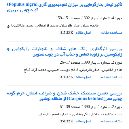
(Populus nigra) تأثیر تیمار بخارگرمایی بر میزان نفوذپذیری گازی
گونه چوبی تبریزی
دوره 4، شماره 1، بهار 1392، صفحه
151-159
مائده سیار، اصغر طارمیان، محمد آزادفلاح، حمیدرضا تقی یاری
مشاهده مقاله
اصل مقاله
815.33 K
بررسی اثرگذاری رنگ های شفاف و نانوذرات زایکوفیل و
زایکوسیل بر زاویه تماس و جذب آب در چوب صنوبر
دوره 2، شماره 1، بهار 1390، صفحه
17-26
هادی غلامیان، اصغر طارمیان، کاظم دوست حسینی، محمد آزاد فلاح
مشاهده مقاله
اصل مقاله
316.17 K
بررسی تعیین سینتیک خشک شدن و ضرائب انتقال جرم گونه
چوبی ممرز(Carpinus betulus) از منطقه نوشهر
دوره 2، شماره 1، بهار 1390، صفحه
39-51
مسیب دالوند، صادق ملکی، هادی غلامیان، اصغر طارمیان
مشاهده مقاله
اصل مقاله
358.32 K