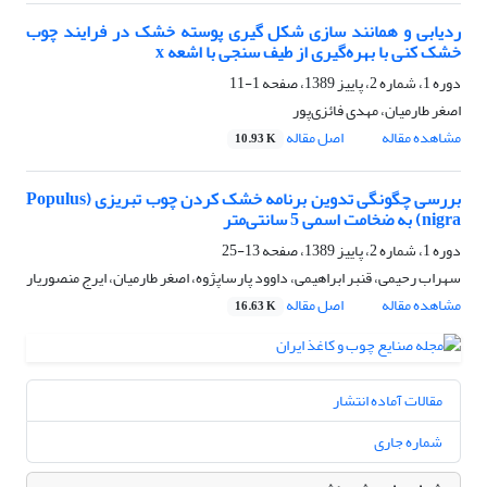
ردیابی و همانند سازی شکل گیری پوسته خشک در فرایند چوب
خشک کنی با بهره‌گیری از طیف سنجی با اشعه x
دوره 1، شماره 2، پاییز 1389، صفحه
1-11
اصغر طارمیان، مهدی فائزی‌پور
مشاهده مقاله
اصل مقاله
10.93 K
بررسی چگونگی تدوین برنامه خشک کردن چوب تبریزی (Populus
nigra) به ضخامت اسمی 5 سانتی‌متر
دوره 1، شماره 2، پاییز 1389، صفحه
13-25
سهراب رحیمی، قنبر ابراهیمی، داوود پارساپژوه، اصغر طارمیان، ایرج منصوریار
مشاهده مقاله
اصل مقاله
16.63 K
مقالات آماده انتشار
شماره جاری