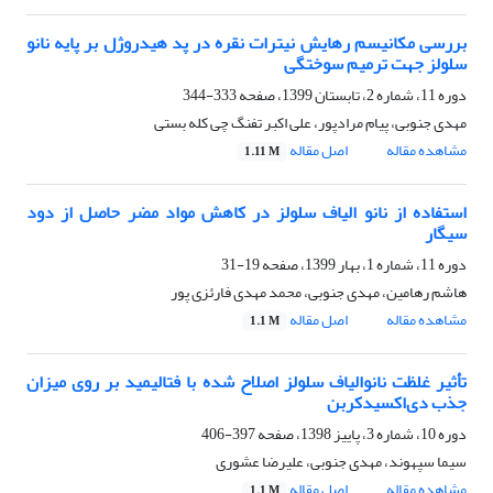
بررسی مکانیسم رهایش نیترات نقره در پد هیدروژل بر پایه نانو
سلولز جهت ترمیم سوختگی
دوره 11، شماره 2، تابستان 1399، صفحه
333-344
مهدی جنوبی، پیام مرادپور، علی اکبر تفنگ چی کله بستی
مشاهده مقاله
اصل مقاله
1.11 M
استفاده از نانو الیاف سلولز در کاهش مواد مضر حاصل از دود
سیگار
دوره 11، شماره 1، بهار 1399، صفحه
19-31
هاشم رهامین، مهدی جنوبی، محمد مهدی فارئزی پور
مشاهده مقاله
اصل مقاله
1.1 M
تأثیر غلظت نانوالیاف سلولز اصلاح شده با فتالیمید بر روی میزان
جذب دی‌اکسیدکربن
دوره 10، شماره 3، پاییز 1398، صفحه
397-406
سیما سپهوند، مهدی جنوبی، علیرضا عشوری
مشاهده مقاله
اصل مقاله
1.1 M