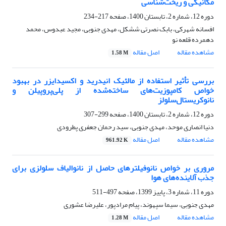
مکانیکی و ریخت‌شناسی
دوره 12، شماره 2، تابستان 1400، صفحه
217-234
افسانه شهرکی، بابک نصرتی ششکل، مهدی جنوبی، مجید عبدوس، محمد
دهمرده قلعه نو
مشاهده مقاله
اصل مقاله
1.58 M
بررسی تأثیر استفاده از مالئیک انیدرید و اکسیدایزر در بهبود
خواص کامپوزیت‌های ساخته‌شده از پلی‌پروپیلن و
نانوکریستال‌سلولز
دوره 12، شماره 2، تابستان 1400، صفحه
299-307
دنیا انصاری موحد، مهدی جنوبی، سید رحمان جعفری پطرودی
مشاهده مقاله
اصل مقاله
961.92 K
مروری بر خواص نانوفیلترهای حاصل از نانوالیاف سلولزی برای
جذب آلاینده‌های هوا
دوره 11، شماره 3، پاییز 1399، صفحه
497-511
مهدی جنوبی، سیما سپهوند، پیام مرادپور، علیرضا عشوری
مشاهده مقاله
اصل مقاله
1.28 M