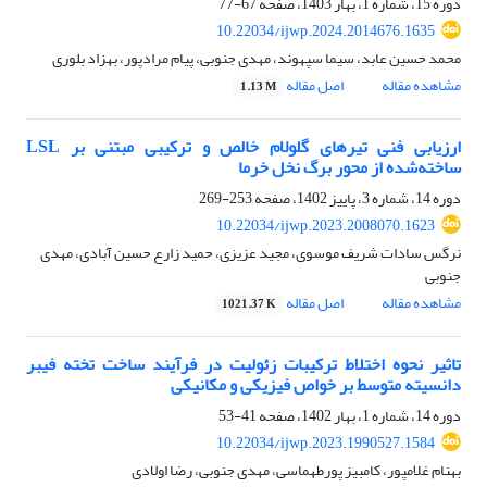
دوره 15، شماره 1، بهار 1403، صفحه
67-77
10.22034/ijwp.2024.2014676.1635
محمد حسین عابد، سیما سپهوند، مهدی جنوبی، پیام مرادپور، بهزاد بلوری
مشاهده مقاله
اصل مقاله
1.13 M
ارزیابی فنی تیرهای گلولام خالص و ترکیبی مبتنی بر LSL
ساخته‌شده از محور برگ نخل خرما
دوره 14، شماره 3، پاییز 1402، صفحه
253-269
10.22034/ijwp.2023.2008070.1623
نرگس سادات شریف موسوی، مجید عزیزی، حمید زارع حسین آبادی، مهدی
جنوبی
مشاهده مقاله
اصل مقاله
1021.37 K
تاثیر نحوه اختلاط ترکیبات زئولیت در فرآیند ساخت تخته فیبر
دانسیته متوسط بر خواص فیزیکی و مکانیکی
دوره 14، شماره 1، بهار 1402، صفحه
41-53
10.22034/ijwp.2023.1990527.1584
بهنام غلامپور، کامبیز پورطهماسی، مهدی جنوبی، رضا اولادی