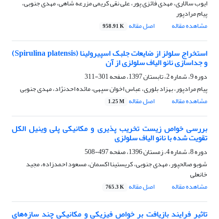
ایوب سالاری، مهدی فائزی پور، علی نقی کریمی مزرعه شاهی، مهدی جنوبی،
پیام مرادپور
مشاهده مقاله
اصل مقاله
958.91 K
استخراج سلولز از ضایعات جلبک اسپیرولینا (Spirulina platensis)
و جداسازی نانو الیاف سلولزی از آن
دوره 9، شماره 2، تابستان 1397، صفحه
301-311
پیام مرادپور، بهزاد بلوری، عباس اخوان سپهی، مائده احدنژاد، مهدی جنوبی
مشاهده مقاله
اصل مقاله
1.25 M
بررسی خواص زیست تخریب پذیری و مکانیکی پلی وینیل الکل
تقویت شده با نانو الیاف سلولزی
دوره 8، شماره 4، زمستان 1396، صفحه
497-508
شوبو صالحپور، مهدی جنوبی، کریستینا اکسمان، مسعود احمدزاده، مجید
خانعلی
مشاهده مقاله
اصل مقاله
765.3 K
تاثیر فرایند بازیافت بر خواص فیزیکی و مکانیکی چند سازه‌های