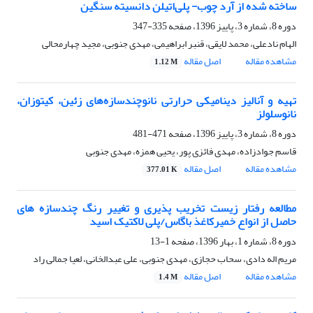
ساخته شده از آرد چوب- پلی‌اتیلن دانسیته سنگین
دوره 8، شماره 3، پاییز 1396، صفحه
335-347
الهام نادعلی، محمد لایقی، قنبر ابراهیمی، مهدی جنوبی، مجید چهارمحالی
مشاهده مقاله
اصل مقاله
1.12 M
تهیه و آنالیز دینامیکی حرارتی نانوچندسازه‌های زئین، کیتوزان،
نانوسلولز
دوره 8، شماره 3، پاییز 1396، صفحه
471-481
قاسم جوادزاده، مهدی فائزی پور، یحیی همزه، مهدی جنوبی
مشاهده مقاله
اصل مقاله
377.01 K
مطالعه رفتار زیست تخریب پذیری و تغییر رنگ چندسازه های
حاصل از انواع خمیرکاغذ باگاس/پلی لاکتیک اسید
دوره 8، شماره 1، بهار 1396، صفحه
1-13
مریم اله دادی، سحاب حجازی، مهدی جنوبی، علی عبدالخانی، لعیا جمالی راد
مشاهده مقاله
اصل مقاله
1.4 M