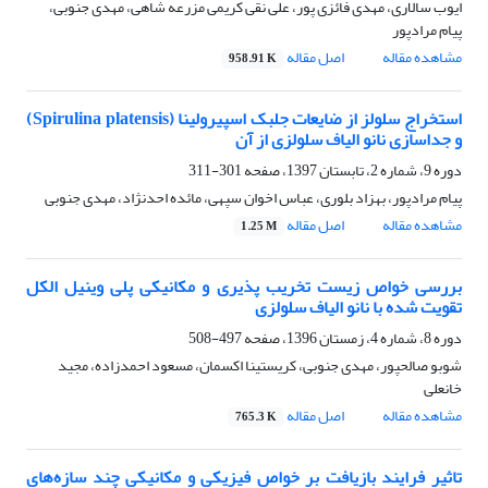
ایوب سالاری، مهدی فائزی پور، علی نقی کریمی مزرعه شاهی، مهدی جنوبی،
پیام مرادپور
مشاهده مقاله
اصل مقاله
958.91 K
استخراج سلولز از ضایعات جلبک اسپیرولینا (Spirulina platensis)
و جداسازی نانو الیاف سلولزی از آن
دوره 9، شماره 2، تابستان 1397، صفحه
301-311
پیام مرادپور، بهزاد بلوری، عباس اخوان سپهی، مائده احدنژاد، مهدی جنوبی
مشاهده مقاله
اصل مقاله
1.25 M
بررسی خواص زیست تخریب پذیری و مکانیکی پلی وینیل الکل
تقویت شده با نانو الیاف سلولزی
دوره 8، شماره 4، زمستان 1396، صفحه
497-508
شوبو صالحپور، مهدی جنوبی، کریستینا اکسمان، مسعود احمدزاده، مجید
خانعلی
مشاهده مقاله
اصل مقاله
765.3 K
تاثیر فرایند بازیافت بر خواص فیزیکی و مکانیکی چند سازه‌های