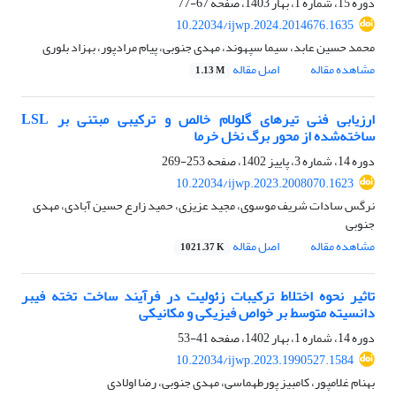
دوره 15، شماره 1، بهار 1403، صفحه
67-77
10.22034/ijwp.2024.2014676.1635
محمد حسین عابد، سیما سپهوند، مهدی جنوبی، پیام مرادپور، بهزاد بلوری
مشاهده مقاله
اصل مقاله
1.13 M
ارزیابی فنی تیرهای گلولام خالص و ترکیبی مبتنی بر LSL
ساخته‌شده از محور برگ نخل خرما
دوره 14، شماره 3، پاییز 1402، صفحه
253-269
10.22034/ijwp.2023.2008070.1623
نرگس سادات شریف موسوی، مجید عزیزی، حمید زارع حسین آبادی، مهدی
جنوبی
مشاهده مقاله
اصل مقاله
1021.37 K
تاثیر نحوه اختلاط ترکیبات زئولیت در فرآیند ساخت تخته فیبر
دانسیته متوسط بر خواص فیزیکی و مکانیکی
دوره 14، شماره 1، بهار 1402، صفحه
41-53
10.22034/ijwp.2023.1990527.1584
بهنام غلامپور، کامبیز پورطهماسی، مهدی جنوبی، رضا اولادی