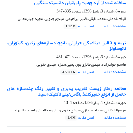
ساخته شده از آرد چوب- پلی‌اتیلن دانسیته سنگین
دوره 8، شماره 3، پاییز 1396، صفحه
335-347
الهام نادعلی، محمد لایقی، قنبر ابراهیمی، مهدی جنوبی، مجید چهارمحالی
مشاهده مقاله
اصل مقاله
1.12 M
تهیه و آنالیز دینامیکی حرارتی نانوچندسازه‌های زئین، کیتوزان،
نانوسلولز
دوره 8، شماره 3، پاییز 1396، صفحه
471-481
قاسم جوادزاده، مهدی فائزی پور، یحیی همزه، مهدی جنوبی
مشاهده مقاله
اصل مقاله
377.01 K
مطالعه رفتار زیست تخریب پذیری و تغییر رنگ چندسازه های
حاصل از انواع خمیرکاغذ باگاس/پلی لاکتیک اسید
دوره 8، شماره 1، بهار 1396، صفحه
1-13
مریم اله دادی، سحاب حجازی، مهدی جنوبی، علی عبدالخانی، لعیا جمالی راد
مشاهده مقاله
اصل مقاله
1.4 M