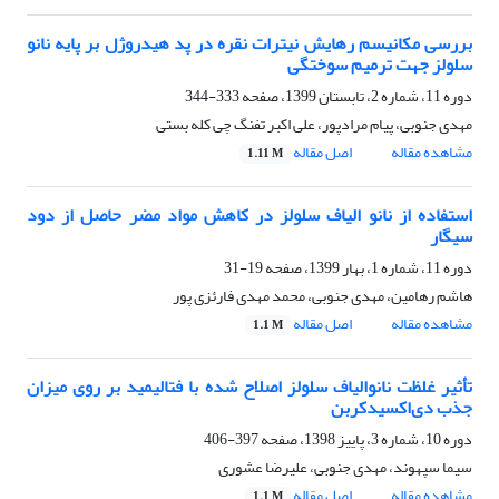
بررسی مکانیسم رهایش نیترات نقره در پد هیدروژل بر پایه نانو
سلولز جهت ترمیم سوختگی
دوره 11، شماره 2، تابستان 1399، صفحه
333-344
مهدی جنوبی، پیام مرادپور، علی اکبر تفنگ چی کله بستی
مشاهده مقاله
اصل مقاله
1.11 M
استفاده از نانو الیاف سلولز در کاهش مواد مضر حاصل از دود
سیگار
دوره 11، شماره 1، بهار 1399، صفحه
19-31
هاشم رهامین، مهدی جنوبی، محمد مهدی فارئزی پور
مشاهده مقاله
اصل مقاله
1.1 M
تأثیر غلظت نانوالیاف سلولز اصلاح شده با فتالیمید بر روی میزان
جذب دی‌اکسیدکربن
دوره 10، شماره 3، پاییز 1398، صفحه
397-406
سیما سپهوند، مهدی جنوبی، علیرضا عشوری
مشاهده مقاله
اصل مقاله
1.1 M