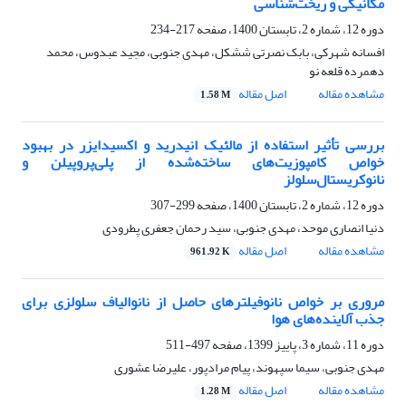
مکانیکی و ریخت‌شناسی
دوره 12، شماره 2، تابستان 1400، صفحه
217-234
افسانه شهرکی، بابک نصرتی ششکل، مهدی جنوبی، مجید عبدوس، محمد
دهمرده قلعه نو
مشاهده مقاله
اصل مقاله
1.58 M
بررسی تأثیر استفاده از مالئیک انیدرید و اکسیدایزر در بهبود
خواص کامپوزیت‌های ساخته‌شده از پلی‌پروپیلن و
نانوکریستال‌سلولز
دوره 12، شماره 2، تابستان 1400، صفحه
299-307
دنیا انصاری موحد، مهدی جنوبی، سید رحمان جعفری پطرودی
مشاهده مقاله
اصل مقاله
961.92 K
مروری بر خواص نانوفیلترهای حاصل از نانوالیاف سلولزی برای
جذب آلاینده‌های هوا
دوره 11، شماره 3، پاییز 1399، صفحه
497-511
مهدی جنوبی، سیما سپهوند، پیام مرادپور، علیرضا عشوری
مشاهده مقاله
اصل مقاله
1.28 M