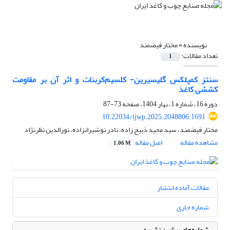
نویسنده =
مختار فیضمند
تعداد مقالات:
1
سنتز کمپلکس گلیسیرین- کلسیم‌کربنات و اثر آن بر مقاومت
کششی کاغذ
دوره 16، شماره 1، بهار 1404، صفحه
73-87
10.22034/ijwp.2025.2048806.1691
مختار فیضمند، سید مجید ذبیح زاده، نادر نوشیرانزاده، نورالدین نظرنژاد
مشاهده مقاله
اصل مقاله
1.06 M
مقالات آماده انتشار
شماره جاری
شماره‌های پیشین نشریه