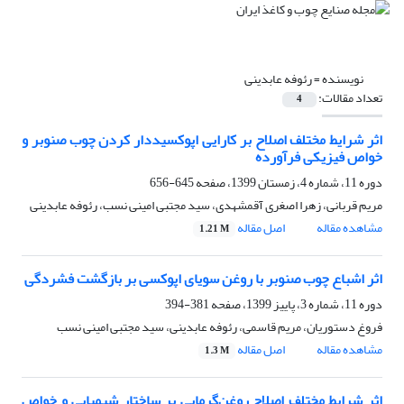
نویسنده =
رئوفه عابدینی
تعداد مقالات:
4
اثر شرایط مختلف اصلاح بر کارایی اپوکسیددار کردن چوب صنوبر و
خواص فیزیکی فرآورده
دوره 11، شماره 4، زمستان 1399، صفحه
645-656
مریم قربانی، زهرا اصغری آقمشهدی، سید مجتبی امینی نسب، رئوفه عابدینی
مشاهده مقاله
اصل مقاله
1.21 M
اثر اشباع چوب صنوبر با روغن سویای اپوکسی بر بازگشت فشردگی
دوره 11، شماره 3، پاییز 1399، صفحه
381-394
فروغ دستوریان، مریم قاسمی، رئوفه عابدینی، سید مجتبی امینی نسب
مشاهده مقاله
اصل مقاله
1.3 M
اثر شرایط مختلف اصلاح روغن‌گرمایی بر ساختار شیمیایی و خواص